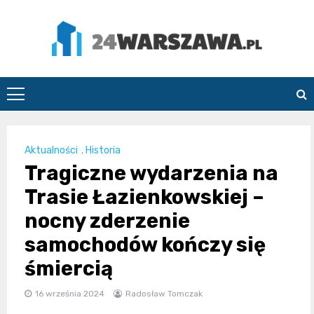
Skip
to
content
24Warszawa.pl
Aktualności
,
Historia
Tragiczne wydarzenia na
Trasie Łazienkowskiej –
nocny zderzenie
samochodów kończy się
śmiercią
16 września 2024
Radosław Tomczak