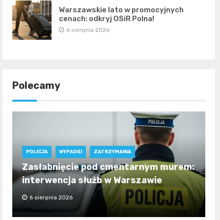
Warszawskie lato w promocyjnych
cenach: odkryj OSiR Polna!
6 sierpnia 2026
Polecamy
POLICJA
WYPADKI
ZATRZYMANIA
Zasłabnięcie pod cmentarnym murem:
interwencja służb w Warszawie
6 sierpnia 2026