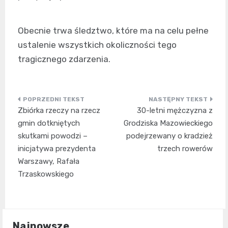
Obecnie trwa śledztwo, które ma na celu pełne
ustalenie wszystkich okoliczności tego
tragicznego zdarzenia.
Nawigacja
Zbiórka rzeczy na rzecz
30-letni mężczyzna z
wpisu
gmin dotkniętych
Grodziska Mazowieckiego
skutkami powodzi –
podejrzewany o kradzież
inicjatywa prezydenta
trzech rowerów
Warszawy, Rafała
Trzaskowskiego
Najnowsze