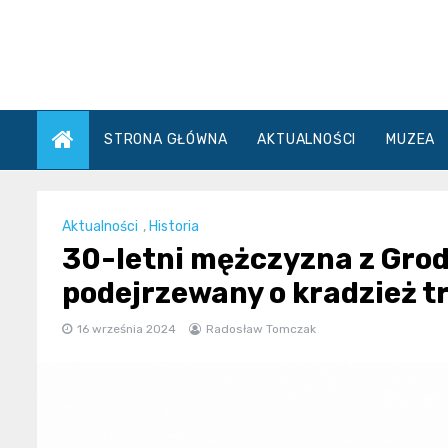
Skip
to
content
STRONA GŁÓWNA
AKTUALNOŚCI
MUZEA
Aktualności
,
Historia
30-letni mężczyzna z Gro
podejrzewany o kradzież 
16 września 2024
Radosław Tomczak