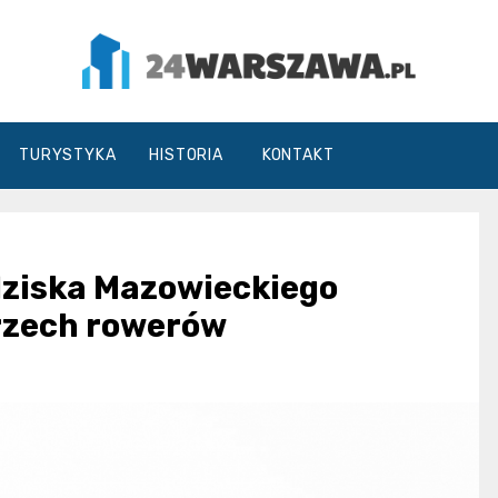
24Warszawa.pl
TURYSTYKA
HISTORIA
KONTAKT
dziska Mazowieckiego
trzech rowerów