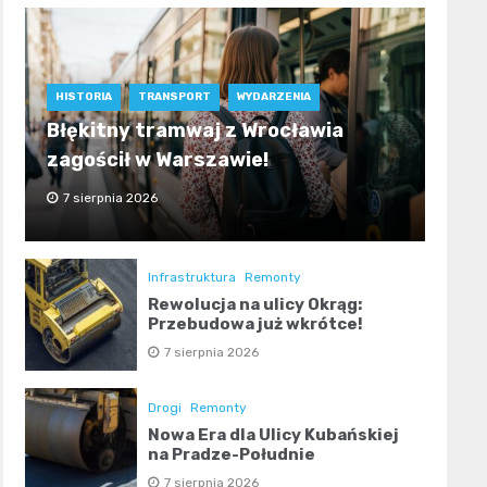
HISTORIA
TRANSPORT
WYDARZENIA
Błękitny tramwaj z Wrocławia
zagościł w Warszawie!
7 sierpnia 2026
Infrastruktura
Remonty
Rewolucja na ulicy Okrąg:
Przebudowa już wkrótce!
7 sierpnia 2026
Drogi
Remonty
Nowa Era dla Ulicy Kubańskiej
na Pradze-Południe
7 sierpnia 2026