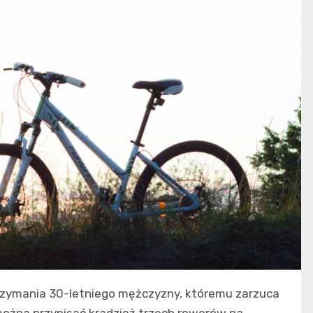
atrzymania 30-letniego mężczyzny, któremu zarzuca
j można przypisać kradzież trzech rowerów na