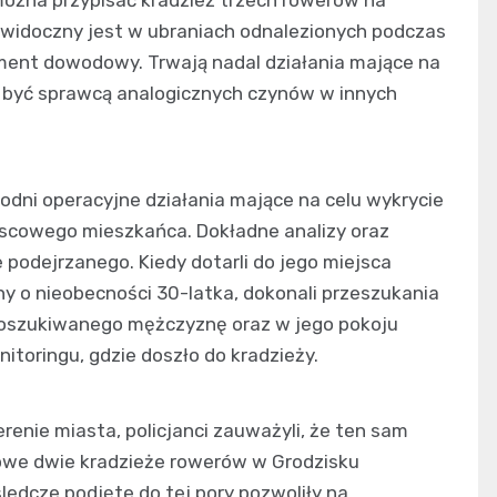
m widoczny jest w ubraniach odnalezionych podczas
ment dowodowy. Trwają nadal działania mające na
 być sprawcą analogicznych czynów w innych
ygodni operacyjne działania mające na celu wykrycie
jscowego mieszkańca. Dokładne analizy oraz
podejrzanego. Kiedy dotarli do jego miejsca
y o nieobecności 30-latka, dokonali przeszukania
poszukiwanego mężczyznę oraz w jego pokoju
nitoringu, gdzie doszło do kradzieży.
enie miasta, policjanci zauważyli, że ten sam
we dwie kradzieże rowerów w Grodzisku
ledcze podjęte do tej pory pozwoliły na