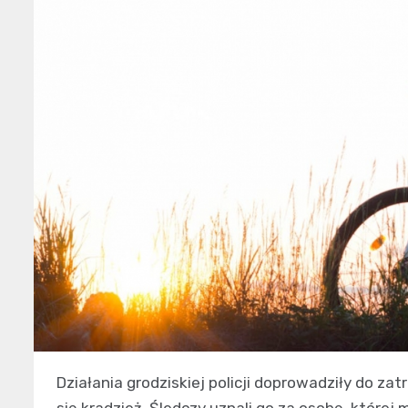
Działania grodziskiej policji doprowadziły do z
się kradzież. Śledczy uznali go za osobę, które