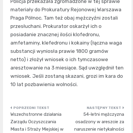
Policja przekazała zgromadzone w tej sprawie
materiały do Prokuratury Rejonowej Warszawa
Praga Północ. Tam też obaj mężczyźni zostali
przesłuchani. Prokurator oskarżył ich o
posiadanie znacznej ilości klofedronu,
amfetaminy, klefedronu i kokainy (łączna waga
substancji wyniosła prawie 1800 gramów
netto) i złożył wniosek o ich tymczasowe
aresztowanie na 3 miesiące. Sąd uwzględnił ten
wniosek. Jeśli zostaną skazani, grozi im kara do
10 lat pozbawienia wolności.
Nawigacja
Wszechstronne działania
54-letni mężczyzna
wpisu
Zarządu Oczyszczania
osadzony w areszcie za
Miasta i Straży Miejskiej w
naruszenie nietykalności