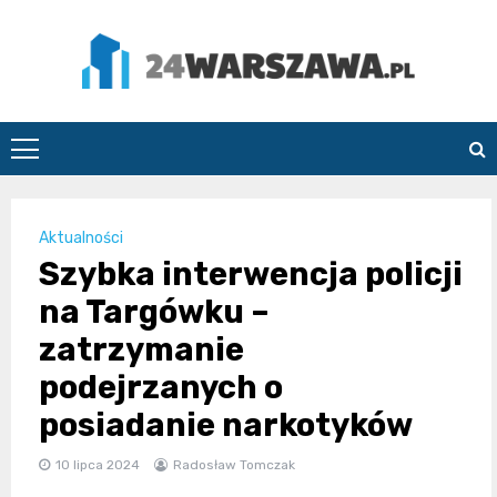
Skip
to
content
24Warszawa.pl
Aktualności
Szybka interwencja policji
na Targówku –
zatrzymanie
podejrzanych o
posiadanie narkotyków
10 lipca 2024
Radosław Tomczak