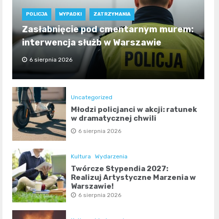
POLICJA
WYPADKI
ZATRZYMANIA
Zasłabnięcie pod cmentarnym murem:
interwencja służb w Warszawie
6 sierpnia 2026
Uncategorized
Młodzi policjanci w akcji: ratunek
w dramatycznej chwili
6 sierpnia 2026
Kultura
Wydarzenia
Twórcze Stypendia 2027:
Realizuj Artystyczne Marzenia w
Warszawie!
6 sierpnia 2026