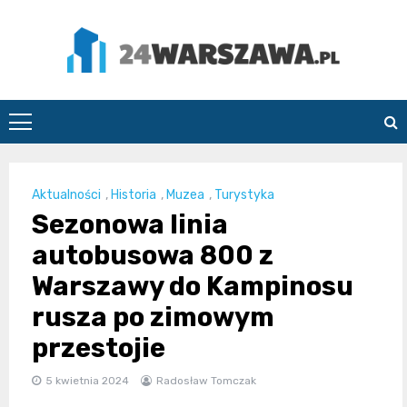
Skip
to
content
24Warszawa.pl
Aktualności
,
Historia
,
Muzea
,
Turystyka
Sezonowa linia
autobusowa 800 z
Warszawy do Kampinosu
rusza po zimowym
przestojie
5 kwietnia 2024
Radosław Tomczak