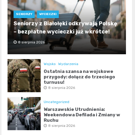
SENIORZY
WYCIECZKI
Seniorzy z Białołęki odkrywają Polskę
– bezpłatne wycieczki już wkrótce!
8 sierpnia 2026
Wojsko
Wydarzenia
Ostatnia szansa na wojskowe
przygody: dołącz do trzeciego
turnusu!
8 sierpnia 2026
Uncategorized
Warszawskie Utrudnienia:
Weekendowa Defilada i Zmiany w
Ruchu
8 sierpnia 2026