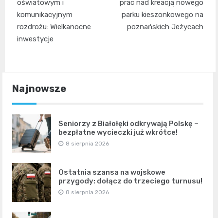
wpisu
oświatowym i
prac nad kreacją nowego
komunikacyjnym
parku kieszonkowego na
rozdrożu: Wielkanocne
poznańskich Jeżycach
inwestycje
Najnowsze
Seniorzy z Białołęki odkrywają Polskę –
bezpłatne wycieczki już wkrótce!
8 sierpnia 2026
Ostatnia szansa na wojskowe
przygody: dołącz do trzeciego turnusu!
8 sierpnia 2026