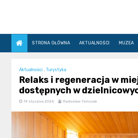
Skip
to
content
STRONA GŁÓWNA
AKTUALNOŚCI
MUZEA
Aktualności
,
Turystyka
Relaks i regeneracja w mi
dostępnych w dzielnicowy
19 stycznia 2024
Radosław Tomczak