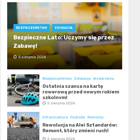
BEZPIECZEŃSTWO
EDUKACJA
Bezpieczne Lato: Uczymy się przez
Zabawę!
5 sierpnia 2026
Bezpieczeństwo
Edukacja
Wydarzenia
Ostatnia szansa na kartę
rowerową przed nowym rokiem
szkolnym!
5 sierpnia 2026
Infrastruktura
Podróże
Remonty
Rewolucja na Alei Sztandarów:
Remont, który zmieni ruch!
5 sierpnia 2026