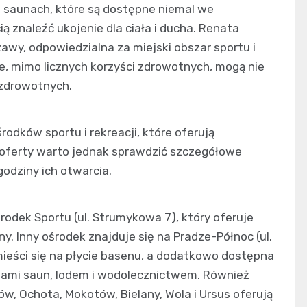
h saunach, które są dostępne niemal we
ą znaleźć ukojenie dla ciała i ducha. Renata
wy, odpowiedzialna za miejski obszar sportu i
e, mimo licznych korzyści zdrowotnych, mogą nie
 zdrowotnych.
odków sportu i rekreacji, które oferują
j oferty warto jednak sprawdzić szczegółowe
odziny ich otwarcia.
rodek Sportu (ul. Strumykowa 7), który oferuje
. Inny ośrodek znajduje się na Pradze-Północ (ul.
 mieści się na płycie basenu, a dodatkowo dostępna
ajami saun, lodem i wodolecznictwem. Również
w, Ochota, Mokotów, Bielany, Wola i Ursus oferują