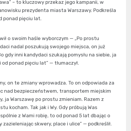
awa” – to kluczowy przekaz jego kampanii, w
 stanowisku prezydenta miasta Warszawy. Podkreśla
 ponad pięciu lat.
wił o swoim haśle wyborczym — „Po prostu
daci nadal poszukują swojego miejsca, on już
Bo gdy inni kandydaci szukają pomysłu na siebie, ja
 od ponad pięciu lat” — tłumaczył.
iany, on te zmiany wprowadza. To on odpowiada za
jąc nad bezpieczeństwem, transportem miejskim
ny, ja Warszawę po prostu zmieniam. Razem z
rostu kocham. Tak jak i Wy. Gdy próbują Was
pólnie z Wami robię, to od ponad 5 lat dbając o
zazieleniając skwery, place i ulice” — podkreślił.