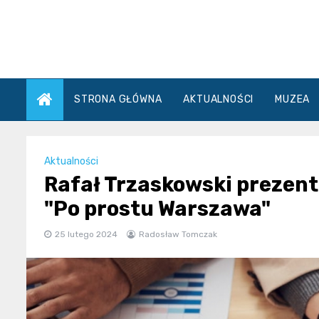
Skip
to
content
STRONA GŁÓWNA
AKTUALNOŚCI
MUZEA
Aktualności
Rafał Trzaskowski prezent
"Po prostu Warszawa"
25 lutego 2024
Radosław Tomczak