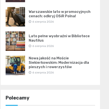
Warszawskie lato w promocyjnych
cenach: odkryj OSiR Polna!
6 sierpnia 2026
Lato pełne wyobraźni w Bibliotece
Nautilus
6 sierpnia 2026
Nowa jakość na Moście
Siekierkowskim: Modernizacja dla
pieszych i rowerzystów
6 sierpnia 2026
Polecamy