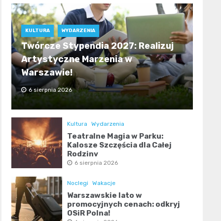
KULTURA
WYDARZENIA
Twórcze Stypendia 2027: Realizuj
Artystyczne Marzenia w
Warszawie!
6 sierpnia 2026
Kultura
Wydarzenia
Teatralne Magia w Parku:
Kalosze Szczęścia dla Całej
Rodziny
6 sierpnia 2026
Noclegi
Wakacje
Warszawskie lato w
promocyjnych cenach: odkryj
OSiR Polna!