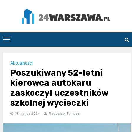
Skip
to
content
24Warszawa.pl
Aktualności
Poszukiwany 52-letni
kierowca autokaru
zaskoczył uczestników
szkolnej wycieczki
19 marca 2024
Radosław Tomczak