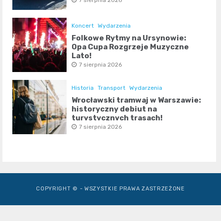
Koncert
Wydarzenia
Folkowe Rytmy na Ursynowie:
Opa Cupa Rozgrzeje Muzyczne
Lato!
7 sierpnia 2026
Historia
Transport
Wydarzenia
Wrocławski tramwaj w Warszawie:
historyczny debiut na
turystycznych trasach!
7 sierpnia 2026
COPYRIGHT © - WSZYSTKIE PRAWA ZASTRZEŻONE