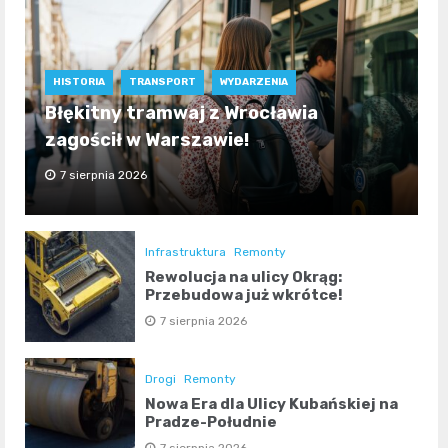
HISTORIA
TRANSPORT
WYDARZENIA
Błękitny tramwaj z Wrocławia
zagościł w Warszawie!
7 sierpnia 2026
Infrastruktura
Remonty
Rewolucja na ulicy Okrąg:
Przebudowa już wkrótce!
7 sierpnia 2026
Drogi
Remonty
Nowa Era dla Ulicy Kubańskiej na
Pradze-Południe
7 sierpnia 2026