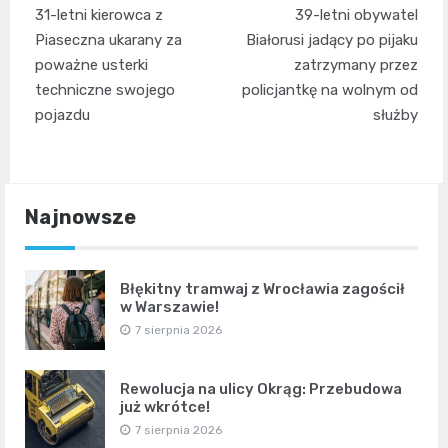
Nawigacja
31-letni kierowca z
39-letni obywatel
wpisu
Piaseczna ukarany za
Białorusi jadący po pijaku
poważne usterki
zatrzymany przez
techniczne swojego
policjantkę na wolnym od
pojazdu
służby
Najnowsze
Błękitny tramwaj z Wrocławia zagościł
w Warszawie!
7 sierpnia 2026
Rewolucja na ulicy Okrąg: Przebudowa
już wkrótce!
7 sierpnia 2026