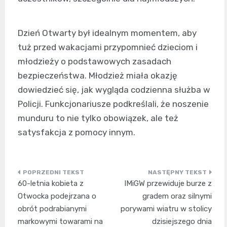
Dzień Otwarty był idealnym momentem, aby
tuż przed wakacjami przypomnieć dzieciom i
młodzieży o podstawowych zasadach
bezpieczeństwa. Młodzież miała okazję
dowiedzieć się, jak wygląda codzienna służba w
Policji. Funkcjonariusze podkreślali, że noszenie
munduru to nie tylko obowiązek, ale też
satysfakcja z pomocy innym.
Nawigacja
60-letnia kobieta z
IMiGW przewiduje burze z
wpisu
Otwocka podejrzana o
gradem oraz silnymi
obrót podrabianymi
porywami wiatru w stolicy
markowymi towarami na
dzisiejszego dnia