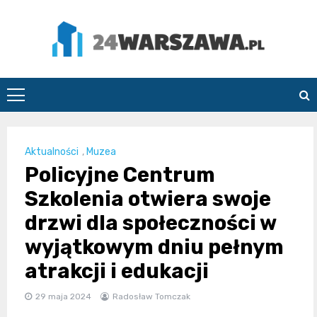
Skip
to
content
24Warszawa.pl
Aktualności
,
Muzea
Policyjne Centrum
Szkolenia otwiera swoje
drzwi dla społeczności w
wyjątkowym dniu pełnym
atrakcji i edukacji
29 maja 2024
Radosław Tomczak