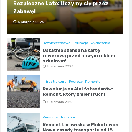
Bezpieczne Lato: Uczymy się przez
Zabawę!
5 sierpnia 2026
Bezpieczeństwo
Edukacja
Wydarzenia
Ostatnia szansa na kartę
rowerową przed nowym rokiem
szkolnym!
5 sierpnia 2026
Infrastruktura
Podróże
Remonty
Rewolucja na Alei Sztandarów:
Remont, który zmieni ruch!
5 sierpnia 2026
Remonty
Transport
Remont torowiska w Mokotowie:
Nowe zasady transportu od 15