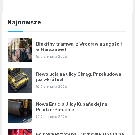
Najnowsze
Błękitny tramwaj z Wrocławia zagościł
w Warszawie!
7 sierpnia 2026
Rewolucja na ulicy Okrąg: Przebudowa
już wkrótce!
7 sierpnia 2026
Nowa Era dla Ulicy Kubańskiej na
Pradze-Południe
7 sierpnia 2026
Folkowe Rytmy na Ursynowie: Opa Cupa