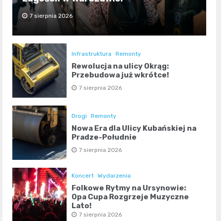
7 sierpnia 2026
Infrastruktura
Remonty
Rewolucja na ulicy Okrąg:
Przebudowa już wkrótce!
7 sierpnia 2026
Drogi
Remonty
Nowa Era dla Ulicy Kubańskiej na
Pradze-Południe
7 sierpnia 2026
Koncert
Wydarzenia
Folkowe Rytmy na Ursynowie:
Opa Cupa Rozgrzeje Muzyczne
Lato!
7 sierpnia 2026