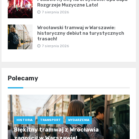
Rozgrzeje Muzyczne Lato!
7 sierpnia 2026
Wrocławski tramwaj w Warszawie:
historyczny debiut na turystycznych
trasach!
7 sierpnia 2026
Polecamy
HISTORIA
TRANSPORT
WYDARZENIA
Błękitny tramwaj z Wrocławia
zagościł w Warszawie!