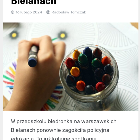
Bielanach
16 lutego 2024
Radosław Tomczak
W przedszkolu biedronka na warszawskich
Bielanach ponownie zagościła policyjna
edukacja. To już kolejne spotkanie