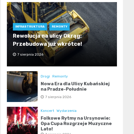
INFRASTRUKTURA
REMONTY
Rewolucja na ulicy Okrąg:
Przebudowa już wkrótce!
7 sierpnia 2026
Drogi
Remonty
Nowa Era dla Ulicy Kubańskiej
na Pradze-Południe
7 sierpnia 2026
Koncert
Wydarzenia
Folkowe Rytmy na Ursynowie:
Opa Cupa Rozgrzeje Muzyczne
Lato!