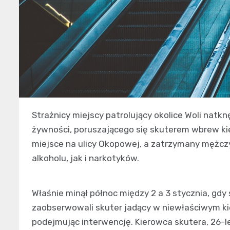
Strażnicy miejscy patrolujący okolice Woli natk
żywności, poruszającego się skuterem wbrew kie
miejsce na ulicy Okopowej, a zatrzymany mężc
alkoholu, jak i narkotyków.
Właśnie minął północ między 2 a 3 stycznia, gdy
zaobserwowali skuter jadący w niewłaściwym ki
podejmując interwencję. Kierowca skutera, 26-le