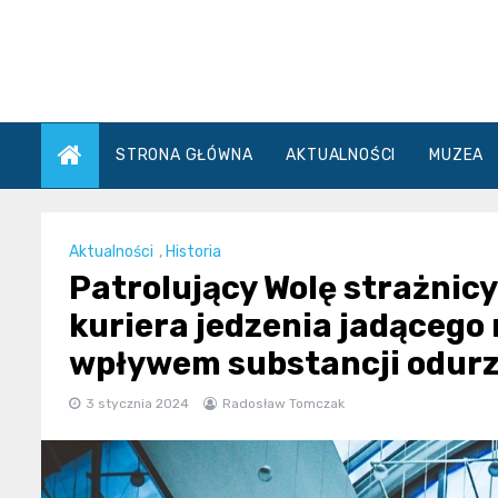
Skip
to
content
STRONA GŁÓWNA
AKTUALNOŚCI
MUZEA
Aktualności
,
Historia
Patrolujący Wolę strażnicy
kuriera jedzenia jadącego 
wpływem substancji odur
3 stycznia 2024
Radosław Tomczak