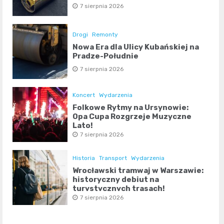
7 sierpnia 2026
Drogi
Remonty
Nowa Era dla Ulicy Kubańskiej na
Pradze-Południe
7 sierpnia 2026
Koncert
Wydarzenia
Folkowe Rytmy na Ursynowie:
Opa Cupa Rozgrzeje Muzyczne
Lato!
7 sierpnia 2026
Historia
Transport
Wydarzenia
Wrocławski tramwaj w Warszawie:
historyczny debiut na
turystycznych trasach!
7 sierpnia 2026