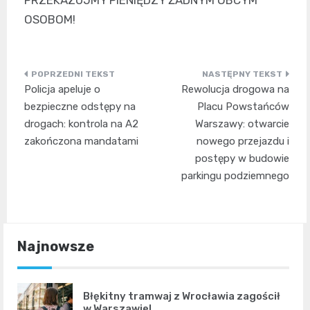
OSOBOM!
Nawigacja
Policja apeluje o
Rewolucja drogowa na
wpisu
bezpieczne odstępy na
Placu Powstańców
drogach: kontrola na A2
Warszawy: otwarcie
zakończona mandatami
nowego przejazdu i
postępy w budowie
parkingu podziemnego
Najnowsze
Błękitny tramwaj z Wrocławia zagościł
w Warszawie!