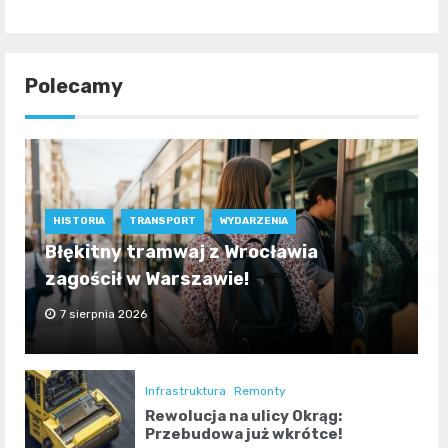
Polecamy
HISTORIA
TRANSPORT
WYDARZENIA
Błękitny tramwaj z Wrocławia
zagościł w Warszawie!
7 sierpnia 2026
Infrastruktura
Remonty
Rewolucja na ulicy Okrąg:
Przebudowa już wkrótce!