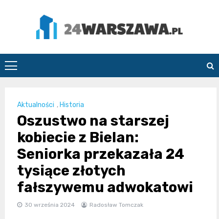
Skip
to
content
24Warszawa.pl
Aktualności
,
Historia
Oszustwo na starszej
kobiecie z Bielan:
Seniorka przekazała 24
tysiące złotych
fałszywemu adwokatowi
30 września 2024
Radosław Tomczak