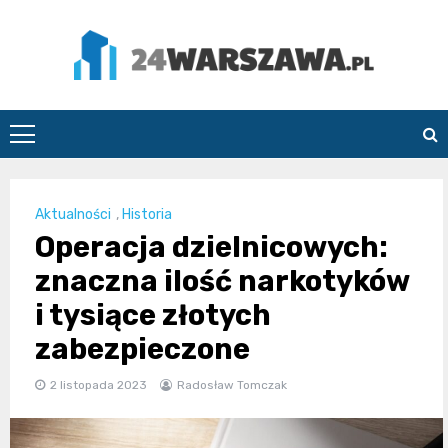
Skip
to
content
24Warszawa.pl
Aktualności
,
Historia
Operacja dzielnicowych:
znaczna ilość narkotyków
i tysiące złotych
zabezpieczone
2 listopada 2023
Radosław Tomczak