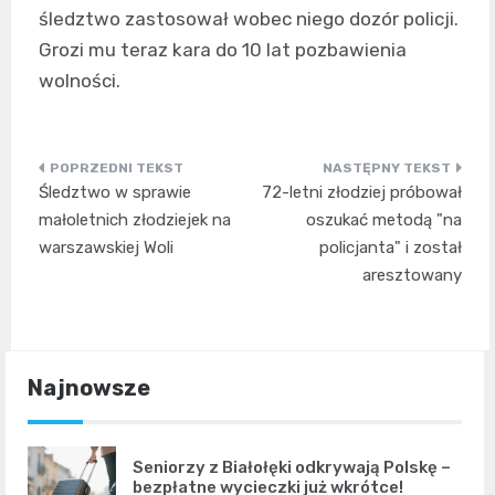
śledztwo zastosował wobec niego dozór policji.
Grozi mu teraz kara do 10 lat pozbawienia
wolności.
Nawigacja
Śledztwo w sprawie
72-letni złodziej próbował
wpisu
małoletnich złodziejek na
oszukać metodą "na
warszawskiej Woli
policjanta" i został
aresztowany
Najnowsze
Seniorzy z Białołęki odkrywają Polskę –
bezpłatne wycieczki już wkrótce!