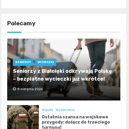
Polecamy
SENIORZY
WYCIECZKI
Seniorzy z Białołęki odkrywają Polskę
– bezpłatne wycieczki już wkrótce!
8 sierpnia 2026
Wojsko
Wydarzenia
Ostatnia szansa na wojskowe
przygody: dołącz do trzeciego
turnusu!