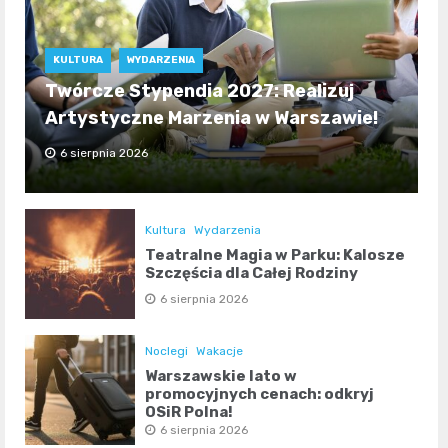
KULTURA
WYDARZENIA
Twórcze Stypendia 2027: Realizuj
Artystyczne Marzenia w Warszawie!
6 sierpnia 2026
Kultura
Wydarzenia
Teatralne Magia w Parku: Kalosze
Szczęścia dla Całej Rodziny
6 sierpnia 2026
Noclegi
Wakacje
Warszawskie lato w
promocyjnych cenach: odkryj
OSiR Polna!
6 sierpnia 2026