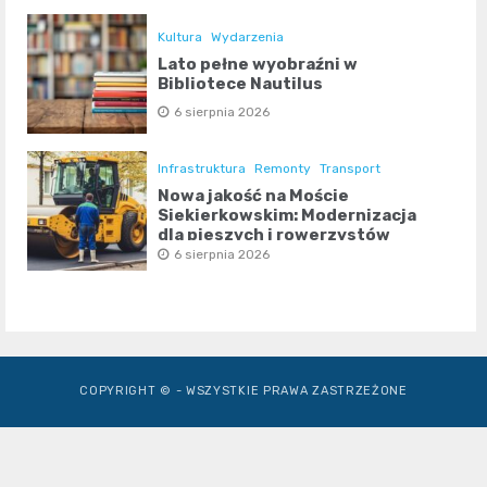
Kultura
Wydarzenia
Lato pełne wyobraźni w
Bibliotece Nautilus
6 sierpnia 2026
Infrastruktura
Remonty
Transport
Nowa jakość na Moście
Siekierkowskim: Modernizacja
dla pieszych i rowerzystów
6 sierpnia 2026
COPYRIGHT © - WSZYSTKIE PRAWA ZASTRZEŻONE