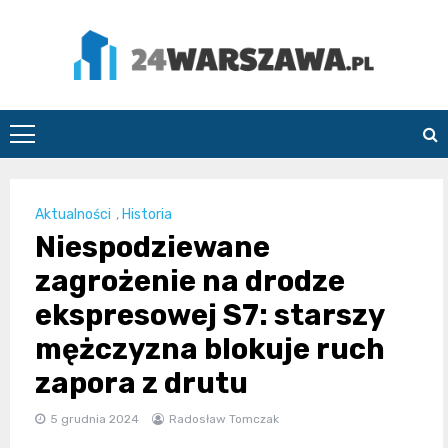
Skip
to
content
24Warszawa.pl
Aktualności
,
Historia
Niespodziewane
zagrożenie na drodze
ekspresowej S7: starszy
mężczyzna blokuje ruch
zapora z drutu
5 grudnia 2024
Radosław Tomczak