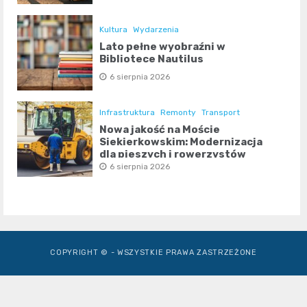
Kultura
Wydarzenia
Lato pełne wyobraźni w
Bibliotece Nautilus
6 sierpnia 2026
Infrastruktura
Remonty
Transport
Nowa jakość na Moście
Siekierkowskim: Modernizacja
dla pieszych i rowerzystów
6 sierpnia 2026
COPYRIGHT © - WSZYSTKIE PRAWA ZASTRZEŻONE