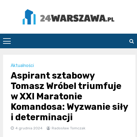
Skip
to
content
24Warszawa.pl
Aktualności
Aspirant sztabowy
Tomasz Wróbel triumfuje
w XXI Maratonie
Komandosa: Wyzwanie siły
i determinacji
4 grudnia 2024
Radosław Tomczak