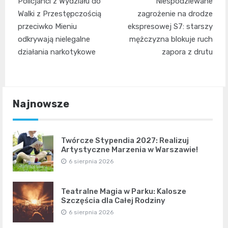
Policjanci z Wydziału do
Niespodziewane
wpisu
Walki z Przestępczością
zagrożenie na drodze
przeciwko Mieniu
ekspresowej S7: starszy
odkrywają nielegalne
mężczyzna blokuje ruch
działania narkotykowe
zapora z drutu
Najnowsze
Twórcze Stypendia 2027: Realizuj
Artystyczne Marzenia w Warszawie!
6 sierpnia 2026
Teatralne Magia w Parku: Kalosze
Szczęścia dla Całej Rodziny
6 sierpnia 2026