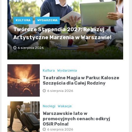
KULTURA
WYDARZENIA
Twórcze Stypendia 2027: Realizuj
Artystyczne Marzenia w Warszawie!
6 sierpnia 2026
Kultura
Wydarzenia
Teatralne Magia w Parku: Kalosze
Szczęścia dla Całej Rodziny
6 sierpnia 2026
Noclegi
Wakacje
Warszawskie lato w
promocyjnych cenach: odkryj
OSiR Polna!
6 sierpnia 2026