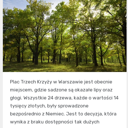
Plac Trzech Krzyży w Warszawie jest obecnie
miejscem, gdzie sadzone są okazałe lipy oraz
głogi. Wszystkie 24 drzewa, każde o wartości 14
tysięcy złotych, były sprowadzone
bezpośrednio z Niemiec. Jest to decyzja, która
wynika z braku dostępności tak dużych