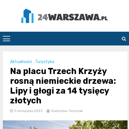
Skip
to
content
24Warszawa.pl
Aktualności
,
Turystyka
Na placu Trzech Krzyży
rosną niemieckie drzewa:
Lipy i głogi za 14 tysięcy
złotych
5 listopada 2023
Radosław Tomczak