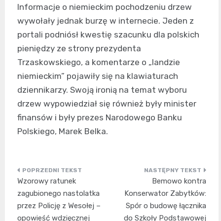
Informacje o niemieckim pochodzeniu drzew
wywołały jednak burzę w internecie. Jeden z
portali podniósł kwestię szacunku dla polskich
pieniędzy ze strony prezydenta
Trzaskowskiego, a komentarze o „landzie
niemieckim” pojawiły się na klawiaturach
dziennikarzy. Swoją ironią na temat wyboru
drzew wypowiedział się również były minister
finansów i były prezes Narodowego Banku
Polskiego, Marek Belka.
Nawigacja
Wzorowy ratunek
Bemowo kontra
wpisu
zagubionego nastolatka
Konserwator Zabytków:
przez Policję z Wesołej –
Spór o budowę łącznika
opowieść wdzięcznej
do Szkoły Podstawowej