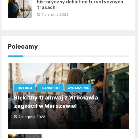
historyczny debiut na turystycznych
trasach!
7 sierpnia 2026
Polecamy
HISTORIA
TRANSPORT
WYDARZENIA
Błękitny tramwaj z Wrocławia
zagościł w Warszawie!
7 sierpnia 2026