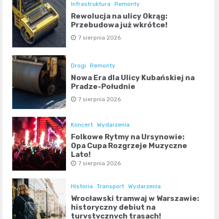
Infrastruktura
Remonty
Rewolucja na ulicy Okrąg:
Przebudowa już wkrótce!
7 sierpnia 2026
Drogi
Remonty
Nowa Era dla Ulicy Kubańskiej na
Pradze-Południe
7 sierpnia 2026
Koncert
Wydarzenia
Folkowe Rytmy na Ursynowie:
Opa Cupa Rozgrzeje Muzyczne
Lato!
7 sierpnia 2026
Historia
Transport
Wydarzenia
Wrocławski tramwaj w Warszawie:
historyczny debiut na
turystycznych trasach!