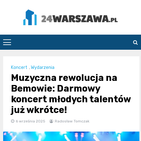
Skip
to
content
24Warszawa.pl
Koncert
,
Wydarzenia
Muzyczna rewolucja na
Bemowie: Darmowy
koncert młodych talentów
już wkrótce!
6 września 2025
Radosław Tomczak