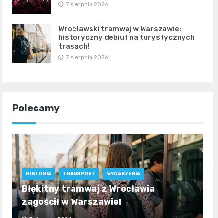
7 sierpnia 2026
Wrocławski tramwaj w Warszawie:
historyczny debiut na turystycznych
trasach!
7 sierpnia 2026
Polecamy
HISTORIA
TRANSPORT
WYDARZENIA
Błękitny tramwaj z Wrocławia
zagościł w Warszawie!