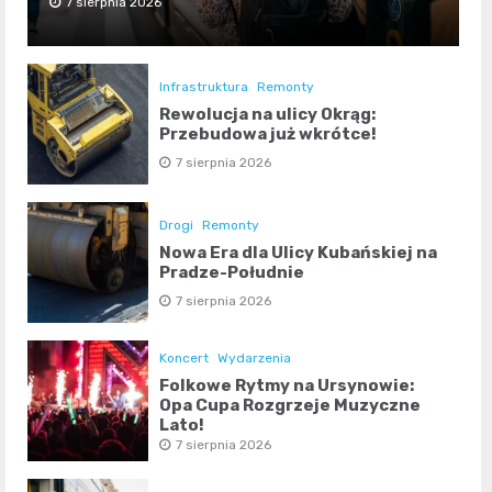
7 sierpnia 2026
Infrastruktura
Remonty
Rewolucja na ulicy Okrąg:
Przebudowa już wkrótce!
7 sierpnia 2026
Drogi
Remonty
Nowa Era dla Ulicy Kubańskiej na
Pradze-Południe
7 sierpnia 2026
Koncert
Wydarzenia
Folkowe Rytmy na Ursynowie:
Opa Cupa Rozgrzeje Muzyczne
Lato!
7 sierpnia 2026