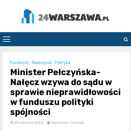
Skip
to
content
24Warszawa.pl
Fundusze
,
Nadużycia
,
Polityka
Minister Pełczyńska-
Nałęcz wzywa do sądu w
sprawie nieprawidłowości
w funduszu polityki
spójności
28 sierpnia 2025
Radosław Tomczak