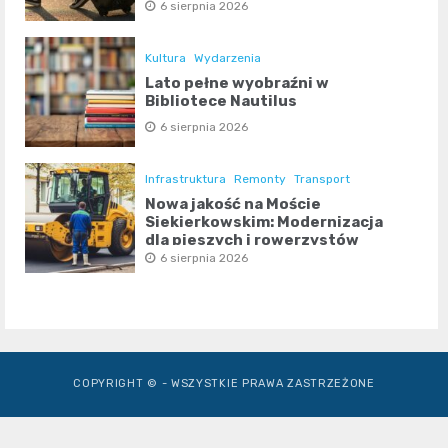
6 sierpnia 2026
Kultura
Wydarzenia
Lato pełne wyobraźni w
Bibliotece Nautilus
6 sierpnia 2026
Infrastruktura
Remonty
Transport
Nowa jakość na Moście
Siekierkowskim: Modernizacja
dla pieszych i rowerzystów
6 sierpnia 2026
COPYRIGHT © - WSZYSTKIE PRAWA ZASTRZEŻONE