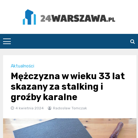
Skip
to
content
24Warszawa.pl
Aktualności
Mężczyzna w wieku 33 lat
skazany za stalking i
groźby karalne
4 kwietnia 2024
Radosław Tomczak