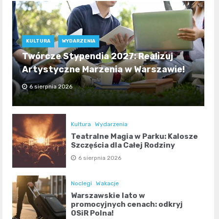
KULTURA
WYDARZENIA
Twórcze Stypendia 2027: Realizuj
Artystyczne Marzenia w Warszawie!
6 sierpnia 2026
Kultura
Wydarzenia
Teatralne Magia w Parku: Kalosze
Szczęścia dla Całej Rodziny
6 sierpnia 2026
Noclegi
Wakacje
Warszawskie lato w
promocyjnych cenach: odkryj
OSiR Polna!