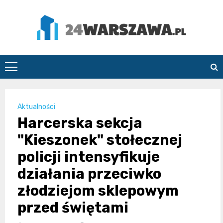
Skip
to
content
24Warszawa.pl
Aktualności
Harcerska sekcja
"Kieszonek" stołecznej
policji intensyfikuje
działania przeciwko
złodziejom sklepowym
przed świętami