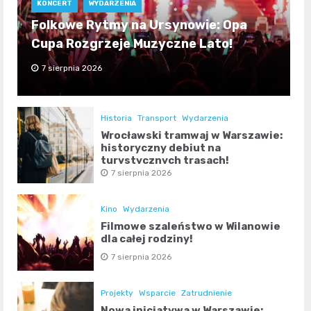
KONCERT
WYDARZENIA
Folkowe Rytmy na Ursynowie: Opa
Cupa Rozgrzeje Muzyczne Lato!
7 sierpnia 2026
Historia
Transport
Wydarzenia
Wrocławski tramwaj w Warszawie:
historyczny debiut na
turystycznych trasach!
7 sierpnia 2026
Kino
Wydarzenia
Filmowe szaleństwo w Wilanowie
dla całej rodziny!
7 sierpnia 2026
Projekty
Wsparcie
Zatrudnienie
Nowa inicjatywa w Warszawie: