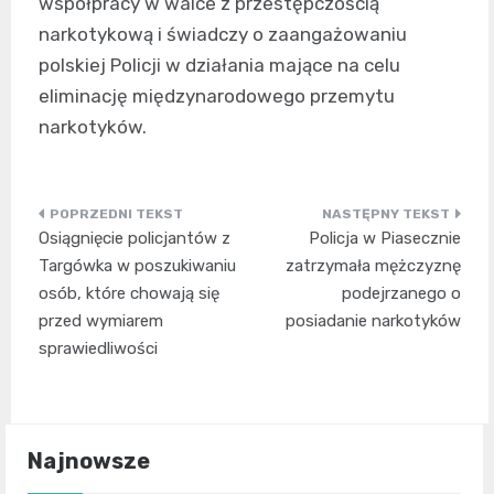
współpracy w walce z przestępczością
narkotykową i świadczy o zaangażowaniu
polskiej Policji w działania mające na celu
eliminację międzynarodowego przemytu
narkotyków.
Nawigacja
Osiągnięcie policjantów z
Policja w Piasecznie
wpisu
Targówka w poszukiwaniu
zatrzymała mężczyznę
osób, które chowają się
podejrzanego o
przed wymiarem
posiadanie narkotyków
sprawiedliwości
Najnowsze