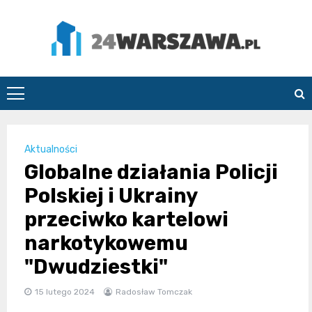
Skip
to
content
24Warszawa.pl
Aktualności
Globalne działania Policji
Polskiej i Ukrainy
przeciwko kartelowi
narkotykowemu
"Dwudziestki"
15 lutego 2024
Radosław Tomczak