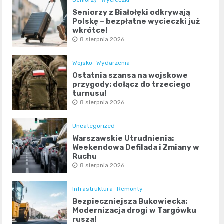
Seniorzy
Wycieczki
Seniorzy z Białołęki odkrywają
Polskę – bezpłatne wycieczki już
wkrótce!
8 sierpnia 2026
Wojsko
Wydarzenia
Ostatnia szansa na wojskowe
przygody: dołącz do trzeciego
turnusu!
8 sierpnia 2026
Uncategorized
Warszawskie Utrudnienia:
Weekendowa Defilada i Zmiany w
Ruchu
8 sierpnia 2026
Infrastruktura
Remonty
Bezpieczniejsza Bukowiecka:
Modernizacja drogi w Targówku
rusza!