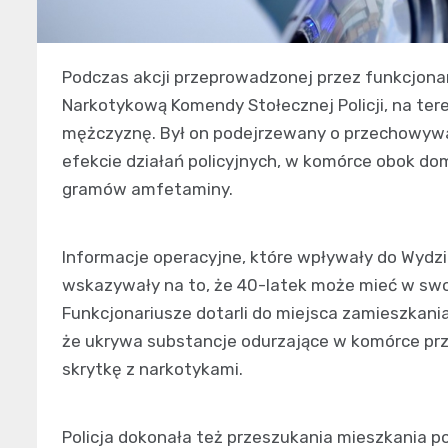
Podczas akcji przeprowadzonej przez funkcjonar
Narkotykową Komendy Stołecznej Policji, na te
mężczyznę. Był on podejrzewany o przechowywani
efekcie działań policyjnych, w komórce obok d
gramów amfetaminy.
Informacje operacyjne, które wpływały do Wydzi
wskazywały na to, że 40-latek może mieć w swo
Funkcjonariusze dotarli do miejsca zamieszkani
że ukrywa substancje odurzające w komórce pr
skrytkę z narkotykami.
Policja dokonała też przeszukania mieszkania 