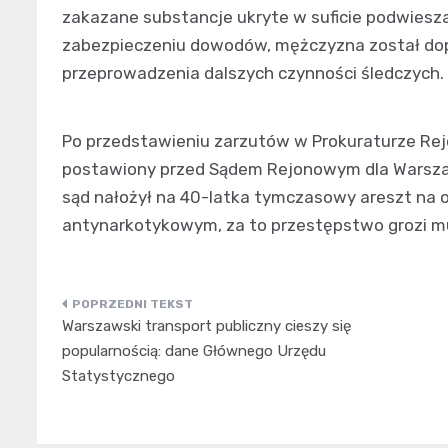
zakazane substancje ukryte w suficie podwiesza
zabezpieczeniu dowodów, mężczyzna został dop
przeprowadzenia dalszych czynności śledczych.
Po przedstawieniu zarzutów w Prokuraturze Re
postawiony przed Sądem Rejonowym dla Warszaw
sąd nałożył na 40-latka tymczasowy areszt na 
antynarkotykowym, za to przestępstwo grozi mu 
Nawigacja
Warszawski transport publiczny cieszy się
wpisu
popularnością: dane Głównego Urzędu
Statystycznego