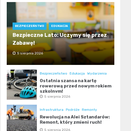
BEZPIECZEŃSTWO
EDUKACJA
Bezpieczne Lato: Uczymy się przez
Zabawę!
5 sierpnia 2026
Bezpieczeństwo
Edukacja
Wydarzenia
Ostatnia szansa na kartę
rowerową przed nowym rokiem
szkolnym!
5 sierpnia 2026
Infrastruktura
Podróże
Remonty
Rewolucja na Alei Sztandarów:
Remont, który zmieni ruch!
5 sierpnia 2026