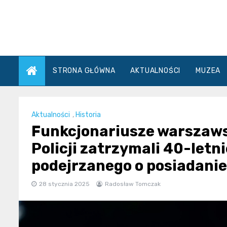
Skip
to
content
STRONA GŁÓWNA
AKTUALNOŚCI
MUZEA
Aktualności
,
Historia
Funkcjonariusze warszaws
Policji zatrzymali 40-let
podejrzanego o posiadanie
28 stycznia 2025
Radosław Tomczak