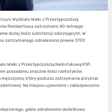
iuszy Wydziału Walki z Przestępczością
renie Rembertowa zatrzymano 40-letniego
e dużej ilości substancji odurzających. W
omu zatrzymanego odnaleziono prawie 3700
ału Walki z Przestępczością Narkotykową KSP,
im posiadaniu znaczne ilości narkotyków.
a mężczyzny, który podczas zatrzymania przyznał,
zydomowej. Na miejscu ujawniono i zabezpieczono
podejrzanego, gdzie odnaleziono dodatkowo