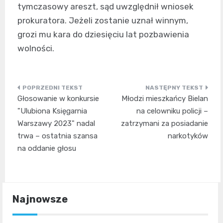
tymczasowy areszt, sąd uwzględnił wniosek
prokuratora. Jeżeli zostanie uznał winnym,
grozi mu kara do dziesięciu lat pozbawienia
wolności.
Nawigacja
Głosowanie w konkursie
Młodzi mieszkańcy Bielan
wpisu
"Ulubiona Księgarnia
na celowniku policji –
Warszawy 2023" nadal
zatrzymani za posiadanie
trwa – ostatnia szansa
narkotyków
na oddanie głosu
Najnowsze