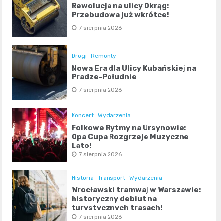
Rewolucja na ulicy Okrąg:
Przebudowa już wkrótce!
7 sierpnia 2026
Drogi
Remonty
Nowa Era dla Ulicy Kubańskiej na
Pradze-Południe
7 sierpnia 2026
Koncert
Wydarzenia
Folkowe Rytmy na Ursynowie:
Opa Cupa Rozgrzeje Muzyczne
Lato!
7 sierpnia 2026
Historia
Transport
Wydarzenia
Wrocławski tramwaj w Warszawie:
historyczny debiut na
turystycznych trasach!
7 sierpnia 2026