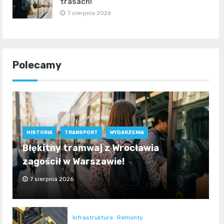
trasach!
7 sierpnia 2026
Polecamy
HISTORIA
TRANSPORT
WYDARZENIA
Błękitny tramwaj z Wrocławia
zagościł w Warszawie!
7 sierpnia 2026
Infrastruktura
Remonty