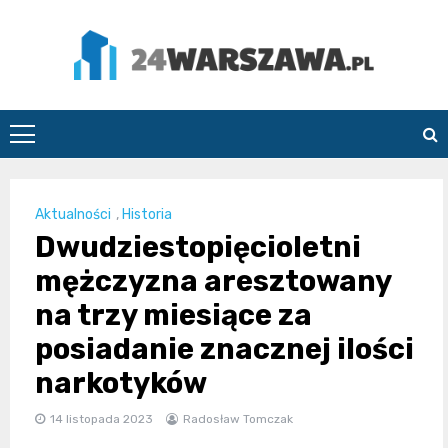
Skip
to
content
24Warszawa.pl
Aktualności
,
Historia
Dwudziestopięcioletni
mężczyzna aresztowany
na trzy miesiące za
posiadanie znacznej ilości
narkotyków
14 listopada 2023
Radosław Tomczak