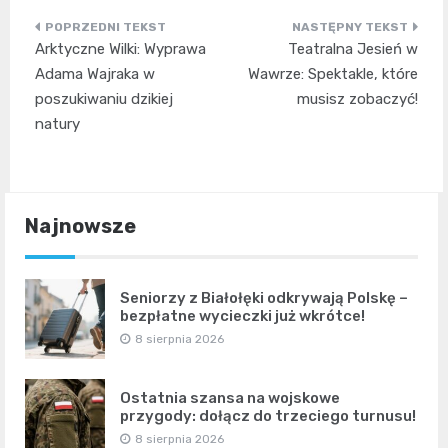
Nawigacja
Arktyczne Wilki: Wyprawa
Teatralna Jesień w
wpisu
Adama Wajraka w
Wawrze: Spektakle, które
poszukiwaniu dzikiej
musisz zobaczyć!
natury
Najnowsze
Seniorzy z Białołęki odkrywają Polskę –
bezpłatne wycieczki już wkrótce!
8 sierpnia 2026
Ostatnia szansa na wojskowe
przygody: dołącz do trzeciego turnusu!
8 sierpnia 2026