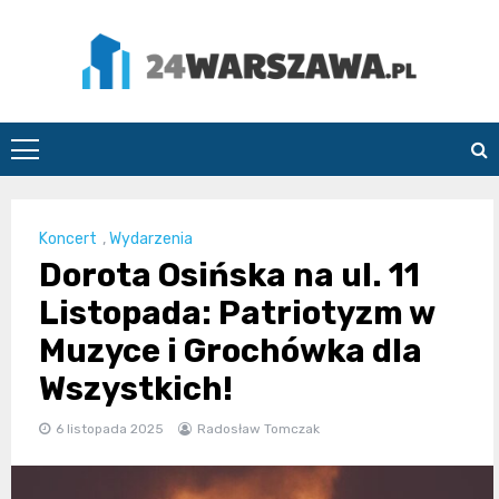
Skip
to
content
24Warszawa.pl
Koncert
,
Wydarzenia
Dorota Osińska na ul. 11
Listopada: Patriotyzm w
Muzyce i Grochówka dla
Wszystkich!
6 listopada 2025
Radosław Tomczak