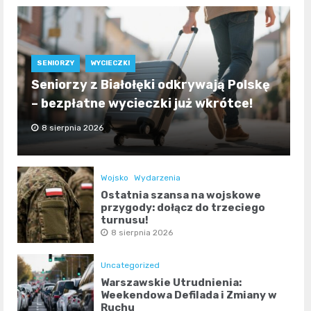
SENIORZY
WYCIECZKI
Seniorzy z Białołęki odkrywają Polskę
– bezpłatne wycieczki już wkrótce!
8 sierpnia 2026
Wojsko
Wydarzenia
Ostatnia szansa na wojskowe
przygody: dołącz do trzeciego
turnusu!
8 sierpnia 2026
Uncategorized
Warszawskie Utrudnienia:
Weekendowa Defilada i Zmiany w
Ruchu