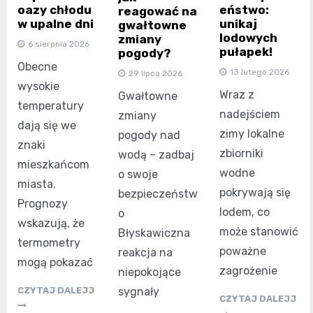
oazy chłodu
eństwo:
reagować na
w upalne dni
unikaj
gwałtowne
lodowych
zmiany
6 sierpnia 2026
pułapek!
pogody?
Obecne
13 lutego 2026
29 lipca 2026
wysokie
Wraz z
Gwałtowne
temperatury
nadejściem
zmiany
dają się we
zimy lokalne
pogody nad
znaki
zbiorniki
wodą – zadbaj
mieszkańcom
wodne
o swoje
miasta.
pokrywają się
bezpieczeństw
Prognozy
lodem, co
o
wskazują, że
może stanowić
Błyskawiczna
termometry
poważne
reakcja na
mogą pokazać
zagrożenie
niepokojące
sygnały
CZYTAJ DALEJJ
CZYTAJ DALEJJ