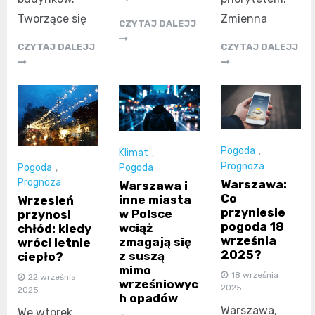
Tworzące się
Zmienna
CZYTAJ DALEJJ
CZYTAJ DALEJJ
CZYTAJ DALEJJ
Pogoda
,
Klimat
,
Prognoza
Pogoda
,
Pogoda
Prognoza
Warszawa:
Warszawa i
Co
inne miasta
Wrzesień
przyniesie
w Polsce
przynosi
pogoda 18
wciąż
chłód: kiedy
września
zmagają się
wróci letnie
2025?
z suszą
ciepło?
mimo
18 września
22 września
wrześniowyc
2025
2025
h opadów
Warszawa,
We wtorek