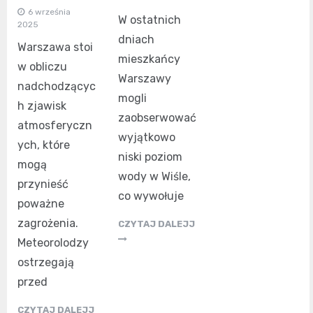
6 września
W ostatnich
2025
dniach
Warszawa stoi
mieszkańcy
w obliczu
Warszawy
nadchodzącyc
mogli
h zjawisk
zaobserwować
atmosferyczn
wyjątkowo
ych, które
niski poziom
mogą
wody w Wiśle,
przynieść
co wywołuje
poważne
zagrożenia.
CZYTAJ DALEJJ
Meteorolodzy
ostrzegają
przed
CZYTAJ DALEJJ