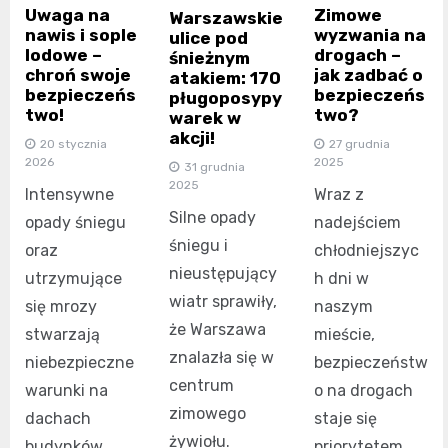
Uwaga na
Zimowe
Warszawskie
nawis i sople
wyzwania na
ulice pod
lodowe –
drogach –
śnieżnym
chroń swoje
jak zadbać o
atakiem: 170
bezpieczeńs
bezpieczeńs
pługoposypy
two!
two?
warek w
akcji!
20 stycznia
27 grudnia
2026
2025
31 grudnia
2025
Intensywne
Wraz z
Silne opady
opady śniegu
nadejściem
śniegu i
oraz
chłodniejszyc
nieustępujący
utrzymujące
h dni w
wiatr sprawiły,
się mrozy
naszym
że Warszawa
stwarzają
mieście,
znalazła się w
niebezpieczne
bezpieczeństw
centrum
warunki na
o na drogach
zimowego
dachach
staje się
żywiołu.
budynków.
priorytetem.