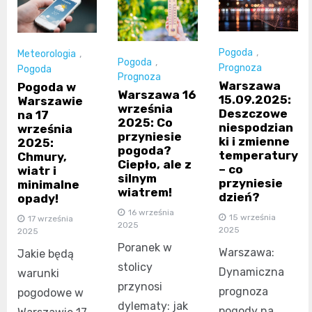
Pogoda
,
Meteorologia
,
Pogoda
,
Prognoza
Pogoda
Prognoza
Warszawa
Pogoda w
Warszawa 16
15.09.2025:
Warszawie
września
Deszczowe
na 17
2025: Co
niespodzian
września
przyniesie
ki i zmienne
2025:
pogoda?
temperatury
Chmury,
Ciepło, ale z
– co
wiatr i
silnym
przyniesie
minimalne
wiatrem!
dzień?
opady!
16 września
15 września
17 września
2025
2025
2025
Poranek w
Warszawa:
Jakie będą
stolicy
Dynamiczna
warunki
przynosi
prognoza
pogodowe w
dylematy: jak
pogody na