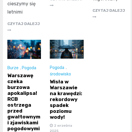
cieszymy się
CZYTAJ DALEJJ
letnimi
CZYTAJ DALEJJ
Pogoda
,
Burze
,
Pogoda
środowisko
Warszawę
czeka
Wisła w
burzowa
Warszawie
apokalipsa!
na krawędzi:
RCB
rekordowy
ostrzega
spadek
przed
poziomu
gwałtownym
wody!
i zjawiskami
2 września
pogodowymi
2025