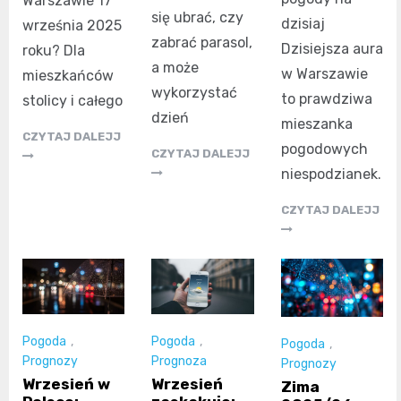
Warszawie 17
się ubrać, czy
dzisiaj
września 2025
zabrać parasol,
Dzisiejsza aura
roku? Dla
a może
w Warszawie
mieszkańców
wykorzystać
to prawdziwa
stolicy i całego
dzień
mieszanka
CZYTAJ DALEJJ
pogodowych
CZYTAJ DALEJJ
niespodzianek.
CZYTAJ DALEJJ
Pogoda
,
Pogoda
,
Pogoda
,
Prognozy
Prognoza
Prognozy
Wrzesień w
Wrzesień
Zima