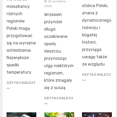
22 września
stolica Polski,
mieszkańcy
2025
znana z
różnych
Wrzesień
dynamicznego
regionów
przyniósł
rozwoju i
Polski mogą
długo
bogatej
przygotować
oczekiwane
historii,
się na wyraźne
opady
przyciąga
ochłodzenie.
deszczu,
uwagę także
Największe
przynosząc
ze względu
spadki
ulgę niektórym
temperatury
regionom,
CZYTAJ DALEJJ
które zmagały
CZYTAJ DALEJJ
się z suszą
CZYTAJ DALEJJ