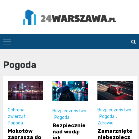
Skip
to
content
24Warszawa.pl
Pogoda
Ochrona
Bezpieczeństwo
Bezpieczeństwo
zwierząt
,
,
Pogoda
,
,
Pogoda
Pogoda
Zdrowie
Bezpiecznie
Mokotów
Zamarznięte
nad wodą:
zaprasza do
niebezpiecz
jak