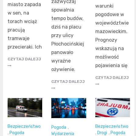
zazwyczaj
miasto zapada
warunki
spowalnia
w sen, na
pogodowe w
tempo budów,
torach wciąż
województwie
dziś na placu
pracują
mazowieckim.
przy ulicy
tramwaje
Prognozy
Płochocińskiej
przecieraki. Ich
wskazują na
panowało
możliwość
CZYTAJ DALEJJ
wyraźne
pojawienia się
ożywienie.
CZYTAJ DALEJJ
CZYTAJ DALEJJ
Bezpieczeństwo
Bezpieczeństwo
Pogoda
,
,
Pogoda
,
Drogi
,
Pogoda
Wydarzenia