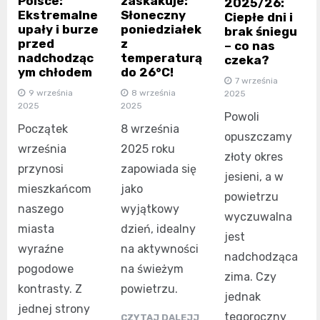
Polsce:
zaskakuje:
2025/26:
Ekstremalne
Słoneczny
Ciepłe dni i
upały i burze
poniedziałek
brak śniegu
przed
z
– co nas
nadchodząc
temperaturą
czeka?
ym chłodem
do 26°C!
7 września
9 września
8 września
2025
2025
2025
Powoli
Początek
8 września
opuszczamy
września
2025 roku
złoty okres
przynosi
zapowiada się
jesieni, a w
mieszkańcom
jako
powietrzu
naszego
wyjątkowy
wyczuwalna
miasta
dzień, idealny
jest
wyraźne
na aktywności
nadchodząca
pogodowe
na świeżym
zima. Czy
kontrasty. Z
powietrzu.
jednak
jednej strony
tegoroczny
CZYTAJ DALEJJ