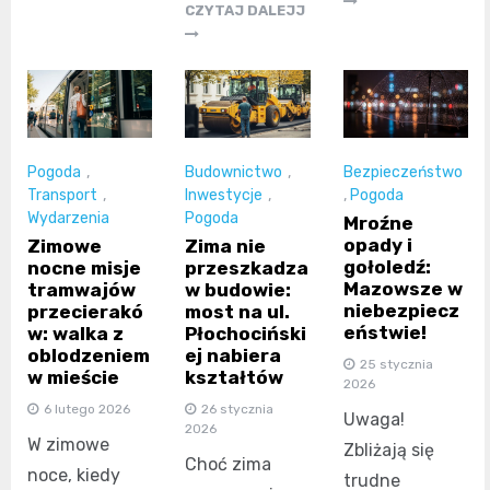
CZYTAJ DALEJJ
Pogoda
,
Budownictwo
,
Bezpieczeństwo
Transport
,
Inwestycje
,
,
Pogoda
Wydarzenia
Pogoda
Mroźne
opady i
Zimowe
Zima nie
gołoledź:
nocne misje
przeszkadza
Mazowsze w
tramwajów
w budowie:
niebezpiecz
przecierakó
most na ul.
eństwie!
w: walka z
Płochociński
oblodzeniem
ej nabiera
25 stycznia
w mieście
kształtów
2026
6 lutego 2026
26 stycznia
Uwaga!
2026
W zimowe
Zbliżają się
Choć zima
noce, kiedy
trudne