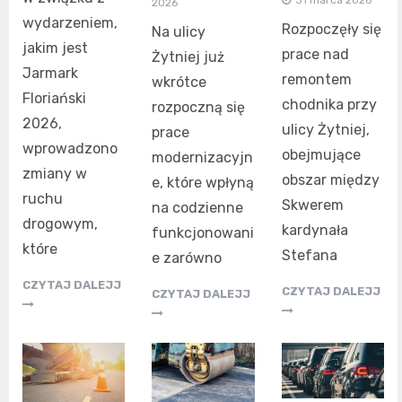
2026
wydarzeniem,
Rozpoczęły się
Na ulicy
jakim jest
prace nad
Żytniej już
Jarmark
remontem
wkrótce
Floriański
chodnika przy
rozpoczną się
2026,
ulicy Żytniej,
prace
wprowadzono
obejmujące
modernizacyjn
zmiany w
obszar między
e, które wpłyną
ruchu
Skwerem
na codzienne
drogowym,
kardynała
funkcjonowani
które
Stefana
e zarówno
CZYTAJ DALEJJ
CZYTAJ DALEJJ
CZYTAJ DALEJJ