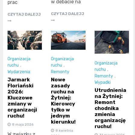
w debacie na
prac
CZYTAJ DALEJJ
CZYTAJ DALEJJ
Organizacja
Organizacja
Organizacja
ruchu
,
ruchu
,
ruchu
,
Wydarzenia
Remonty
Remonty
,
Jarmark
Nowe
Wypadki
Floriański
zasady
Utrudnienia
2026:
ruchu na
na Żytniej:
Kluczowe
Żytniej:
Remont
zmiany w
Kierowcy
chodnika
organizacji
tylko w
zmienia
ruchu!
jednym
organizację
kierunku!
8 maja 2026
ruchu!
8 kwietnia
W związku z
31 marca 2026