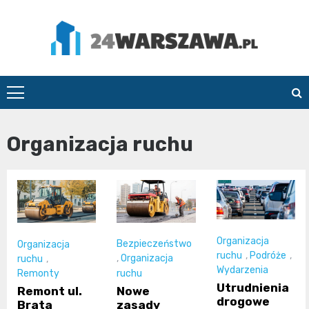
Skip
to
content
24Warszawa.pl
Organizacja ruchu
Organizacja
Bezpieczeństwo
Organizacja
ruchu
,
Podróże
,
,
Organizacja
ruchu
,
Wydarzenia
ruchu
Remonty
Utrudnienia
Nowe
Remont ul.
drogowe
zasady
Brata