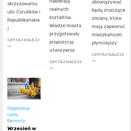
nabierają
obowiązywać
skrzyżowaniu
realnych
będą znaczące
ulic Cyrulików i
kształtów.
zmiany, które
Republikańskie
Władze miasta
mają zapewnić
j
przygotowały
mieszkańcom
CZYTAJ DALEJJ
propozycję
płynniejszy
utworzenia
CZYTAJ DALEJJ
CZYTAJ DALEJJ
Organizacja
ruchu
,
Remonty
Wrzesień w