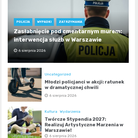
POLICJA
WYPADKI
ZATRZYMANIA
Zasłabnięcie pod cmentarnym murem:
interwencja służb w Warszawie
6 sierpnia 2026
Uncategorized
Młodzi policjanci w akcji: ratunek
w dramatycznej chwili
6 sierpnia 2026
Kultura
Wydarzenia
Twórcze Stypendia 2027:
Realizuj Artystyczne Marzenia w
Warszawie!
6 sierpnia 2026