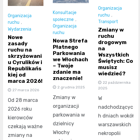
Organizacja
Konsultacje
ruchu
,
Organizacja
społeczne
,
Transport
ruchu
,
Organizacja
Wydarzenia
Zmiany w
ruchu
ruchu
Nowe
Nowa Strefa
drogowym
zasady
Płatnego
na
ruchu na
Parkowania
Wszystkich
skrzyżowani
we Włochach
Świętych: Co
u Cyrulików i
– Twoje
musisz
Republikańs
zdanie ma
wiedzieć?
kiej od
znaczenie!
marca 2026!
22 października
2 grudnia 2025
2025
27 marca 2026
Zmiany w
W
Od 28 marca
organizacji
nadchodzącyc
2026 roku
parkowania w
h dniach wokół
kierowców
dzielnicy
warszawskich
czekają ważne
Włochy
nekropolii
zmiany na