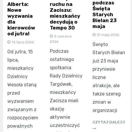
podczas
ruchu na
Alberta:
Święta
Zaciszu:
Nowe
Starych
mieszkańcy
wyzwania
Bielan 23
decydują o
dla
maja
Tempo 30
kierowców
od jutra!
21 maja 2026
2 czerwca
2026
15 lipca 2026
Święto
Podczas
Od jutra, 15
Starych Bielan
ostatniego
lipca,
już 23 maja
spotkania
mieszkańcy
przyniesie
Rady Dzielnicy
Dzielnicy
liczne
Targówek,
Wesoła staną
atrakcje, ale
mieszkańcy
przed
także szereg
Zacisza mieli
wyzwaniem
zmian w
okazję
związanym z
organizacji
aktywnie
rozpoczęciem
CZYTAJ DALEJJ
uczestniczyć
poważnych