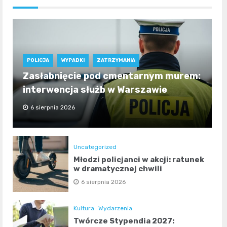
POLICJA
WYPADKI
ZATRZYMANIA
Zasłabnięcie pod cmentarnym murem:
interwencja służb w Warszawie
6 sierpnia 2026
Uncategorized
Młodzi policjanci w akcji: ratunek
w dramatycznej chwili
6 sierpnia 2026
Kultura
Wydarzenia
Twórcze Stypendia 2027: