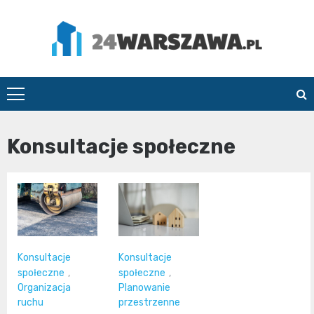
Skip
to
content
24Warszawa.pl
Konsultacje społeczne
Konsultacje
Konsultacje
społeczne
,
społeczne
,
Organizacja
Planowanie
ruchu
przestrzenne