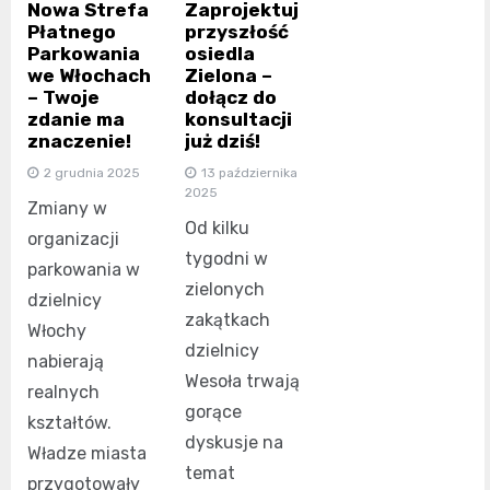
Nowa Strefa
Zaprojektuj
Płatnego
przyszłość
Parkowania
osiedla
we Włochach
Zielona –
– Twoje
dołącz do
zdanie ma
konsultacji
znaczenie!
już dziś!
2 grudnia 2025
13 października
2025
Zmiany w
Od kilku
organizacji
tygodni w
parkowania w
zielonych
dzielnicy
zakątkach
Włochy
dzielnicy
nabierają
Wesoła trwają
realnych
gorące
kształtów.
dyskusje na
Władze miasta
temat
przygotowały