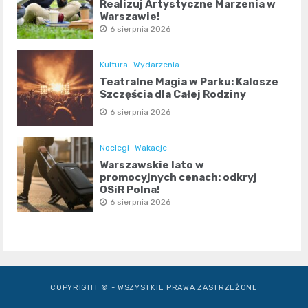
Realizuj Artystyczne Marzenia w
Warszawie!
6 sierpnia 2026
Kultura
Wydarzenia
Teatralne Magia w Parku: Kalosze
Szczęścia dla Całej Rodziny
6 sierpnia 2026
Noclegi
Wakacje
Warszawskie lato w
promocyjnych cenach: odkryj
OSiR Polna!
6 sierpnia 2026
COPYRIGHT © - WSZYSTKIE PRAWA ZASTRZEŻONE