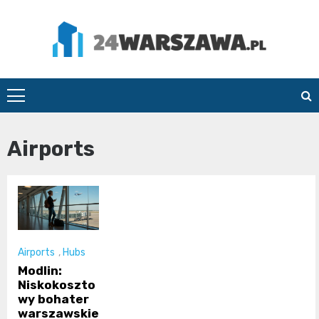
Skip
to
content
24Warszawa.pl
Airports
Airports
,
Hubs
Modlin:
Niskokoszto
wy bohater
warszawskie