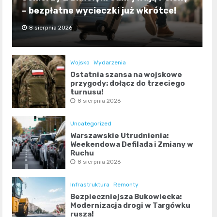
– bezpłatne wycieczki już wkrótce!
8 sierpnia 2026
Wojsko
Wydarzenia
Ostatnia szansa na wojskowe
przygody: dołącz do trzeciego
turnusu!
8 sierpnia 2026
Uncategorized
Warszawskie Utrudnienia:
Weekendowa Defilada i Zmiany w
Ruchu
8 sierpnia 2026
Infrastruktura
Remonty
Bezpieczniejsza Bukowiecka:
Modernizacja drogi w Targówku
rusza!