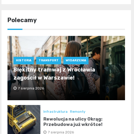
Polecamy
HISTORIA
TRANSPORT
WYDARZENIA
Błękitny tramwaj z Wrocławia
zagościł w Warszawie!
7 sierpnia 2026
Infrastruktura
Remonty
Rewolucja na ulicy Okrąg:
Przebudowa już wkrótce!
7 sierpnia 2026