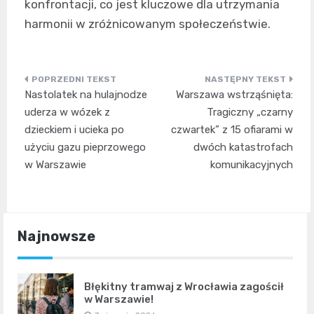
konfrontacji, co jest kluczowe dla utrzymania
harmonii w zróżnicowanym społeczeństwie.
Nawigacja
Nastolatek na hulajnodze
Warszawa wstrząśnięta:
wpisu
uderza w wózek z
Tragiczny „czarny
dzieckiem i ucieka po
czwartek” z 15 ofiarami w
użyciu gazu pieprzowego
dwóch katastrofach
w Warszawie
komunikacyjnych
Najnowsze
Błękitny tramwaj z Wrocławia zagościł
w Warszawie!