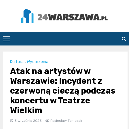
Skip
to
content
24Warszawa.pl
Kultura
,
Wydarzenia
Atak na artystów w
Warszawie: Incydent z
czerwoną cieczą podczas
koncertu w Teatrze
Wielkim
3 września 2025
Radosław Tomczak