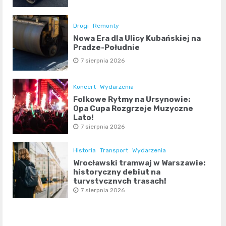
Drogi
Remonty
Nowa Era dla Ulicy Kubańskiej na
Pradze-Południe
7 sierpnia 2026
Koncert
Wydarzenia
Folkowe Rytmy na Ursynowie:
Opa Cupa Rozgrzeje Muzyczne
Lato!
7 sierpnia 2026
Historia
Transport
Wydarzenia
Wrocławski tramwaj w Warszawie:
historyczny debiut na
turystycznych trasach!
7 sierpnia 2026