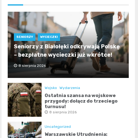
SENIORZY
WYCIECZKI
Seniorzy z Białołęki odkrywają Polskę
– bezpłatne wycieczki już wkrótce!
8 sierpnia 2026
Wojsko
Wydarzenia
Ostatnia szansa na wojskowe
przygody: dołącz do trzeciego
turnusu!
8 sierpnia 2026
Uncategorized
Warszawskie Utrudnienia: