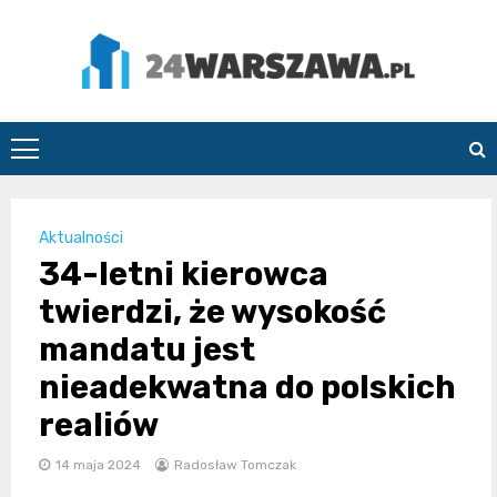
Skip
to
content
24Warszawa.pl
Aktualności
34-letni kierowca
twierdzi, że wysokość
mandatu jest
nieadekwatna do polskich
realiów
14 maja 2024
Radosław Tomczak