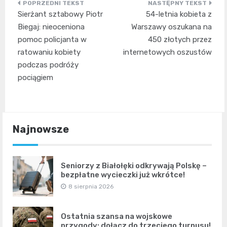
Nawigacja
Sierżant sztabowy Piotr
54-letnia kobieta z
wpisu
Biegaj: nieoceniona
Warszawy oszukana na
pomoc policjanta w
450 złotych przez
ratowaniu kobiety
internetowych oszustów
podczas podróży
pociągiem
Najnowsze
Seniorzy z Białołęki odkrywają Polskę –
bezpłatne wycieczki już wkrótce!
8 sierpnia 2026
Ostatnia szansa na wojskowe
przygody: dołącz do trzeciego turnusu!