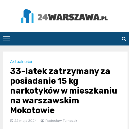
Skip
to
content
24Warszawa.pl
Aktualności
33-latek zatrzymany za
posiadanie 15 kg
narkotyków w mieszkaniu
na warszawskim
Mokotowie
22 maja 2024
Radosław Tomczak