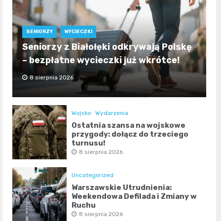
SENIORZY
WYCIECZKI
Seniorzy z Białołęki odkrywają Polskę
– bezpłatne wycieczki już wkrótce!
8 sierpnia 2026
Wojsko
Wydarzenia
Ostatnia szansa na wojskowe
przygody: dołącz do trzeciego
turnusu!
8 sierpnia 2026
Uncategorized
Warszawskie Utrudnienia:
Weekendowa Defilada i Zmiany w
Ruchu
8 sierpnia 2026