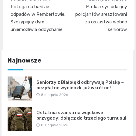
Nawigacja
Pożoga na hałdzie
Matka i syn udający
wpisu
odpadów w Rembertowie:
policjantów aresztowani
Szczypiący dym
za oszustwa wobec
uniemożliwia oddychanie
seniorów
Najnowsze
Seniorzy z Białołęki odkrywają Polskę –
bezpłatne wycieczki już wkrótce!
8 sierpnia 2026
Ostatnia szansa na wojskowe
przygody: dołącz do trzeciego turnusu!
8 sierpnia 2026