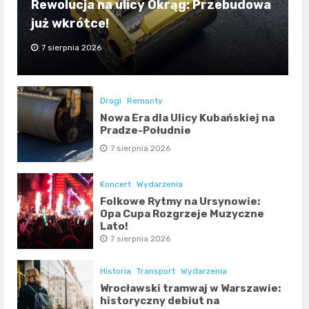
Rewolucja na ulicy Okrąg: Przebudowa
już wkrótce!
7 sierpnia 2026
Drogi
Remonty
Nowa Era dla Ulicy Kubańskiej na
Pradze-Południe
7 sierpnia 2026
Koncert
Wydarzenia
Folkowe Rytmy na Ursynowie:
Opa Cupa Rozgrzeje Muzyczne
Lato!
7 sierpnia 2026
Historia
Transport
Wydarzenia
Wrocławski tramwaj w Warszawie:
historyczny debiut na