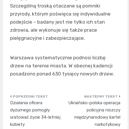
Szczególną troską otaczane są pomniki
przyrody, którym poświęca się indywidualne
podejście – badany jest nie tylko ich stan
zdrowia, ale wykonuje się także prace
pielęgnacyjne i zabezpieczające.
Warszawa systematycznie podnosi liczbę
drzew na terenie miasta. W obecnej kadencji
posadzono ponad 630 tysięcy nowych drzew.
Nawigacja
Działania oficera
Ukraińsko-polska operacja
wpisu
dyżurnego pomogły
policyjna niszczy
uratować życie 34-letniej
międzynarodowy kartel
kobiety
narkotykowy