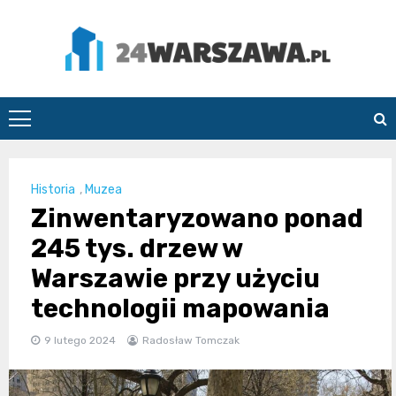
Skip
to
content
24Warszawa.pl
Historia
,
Muzea
Zinwentaryzowano ponad
245 tys. drzew w
Warszawie przy użyciu
technologii mapowania
9 lutego 2024
Radosław Tomczak