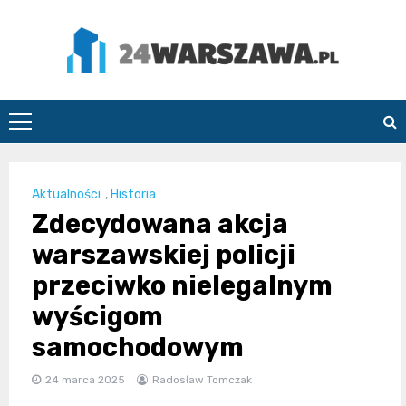
Skip
to
content
24Warszawa.pl
Aktualności
,
Historia
Zdecydowana akcja
warszawskiej policji
przeciwko nielegalnym
wyścigom
samochodowym
24 marca 2025
Radosław Tomczak