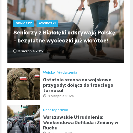
SENIORZY
WYCIECZKI
Seniorzy z Białołęki odkrywają Polskę
– bezpłatne wycieczki już wkrótce!
8 sierpnia 2026
Wojsko
Wydarzenia
Ostatnia szansa na wojskowe
przygody: dołącz do trzeciego
turnusu!
8 sierpnia 2026
Uncategorized
Warszawskie Utrudnienia:
Weekendowa Defilada i Zmiany w
Ruchu