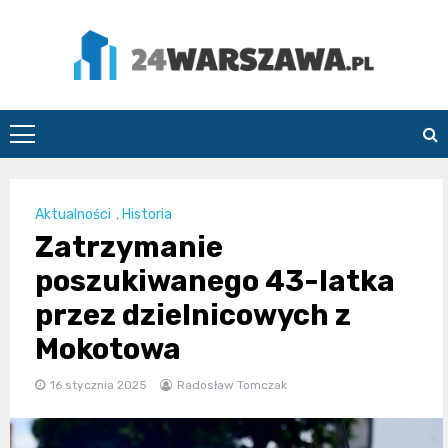
Skip
to
content
24Warszawa.pl
Aktualności
,
Historia
Zatrzymanie
poszukiwanego 43-latka
przez dzielnicowych z
Mokotowa
16 stycznia 2025
Radosław Tomczak