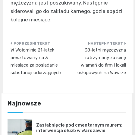
mężczyzna jest poszukiwany. Następnie
skierowali go do zakładu karnego, gdzie spędzi
kolejne miesiące.
Nawigacja
W Wołominie 21-latek
38-letni mężczyzna
wpisu
aresztowany na 3
zatrzymany za serię
miesiące za posiadanie
włamań do firm i lokali
substancji odurzających
usługowych na Wawrze
Najnowsze
Zasłabnięcie pod cmentarnym murem:
interwencja służb w Warszawie