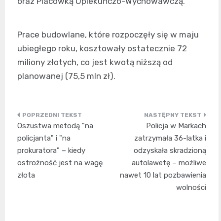
oraz Placówką Opiekuńczo-Wychowawczą.
Prace budowlane, które rozpoczęły się w maju
ubiegłego roku, kosztowały ostatecznie 72
miliony złotych, co jest kwotą niższą od
planowanej (75,5 mln zł).
Nawigacja
Oszustwa metodą "na
Policja w Markach
wpisu
policjanta" i "na
zatrzymała 36-latka i
prokuratora" – kiedy
odzyskała skradzioną
ostrożność jest na wagę
autolawetę – możliwe
złota
nawet 10 lat pozbawienia
wolności