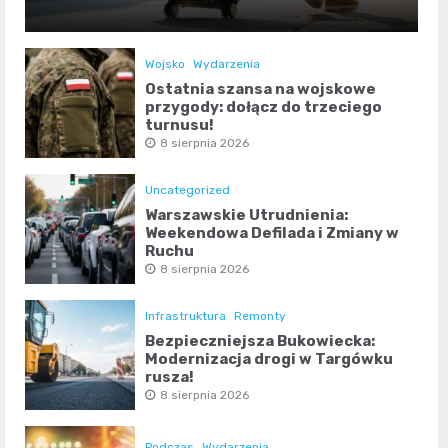
Wojsko
Wydarzenia
Ostatnia szansa na wojskowe
przygody: dołącz do trzeciego
turnusu!
8 sierpnia 2026
Uncategorized
Warszawskie Utrudnienia:
Weekendowa Defilada i Zmiany w
Ruchu
8 sierpnia 2026
Infrastruktura
Remonty
Bezpieczniejsza Bukowiecka:
Modernizacja drogi w Targówku
rusza!
8 sierpnia 2026
Podczas
Wydarzenia