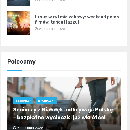
Ursus w rytmie zabawy: weekend pełen
filmów, tańca i jazzu!
8 sierpnia 2026
Polecamy
SENIORZY
WYCIECZKI
Seniorzy z Białołęki odkrywają Polskę
– bezpłatne wycieczki już wkrótce!
8 sierpnia 2026