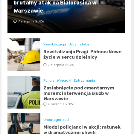
brutalny atak na Białorusina w
Warszawie
7 sierpnia 2026
Rewitalizacja
Urbanistyka
Rewitalizacja Pragi-Północ: Nowe
życie w sercu dzielnicy
7 sierpnia 2026
Policja
Wypadki
Zatrzymania
Zasłabnięcie pod cmentarnym
murem: interwencja służb w
Warszawie
6 sierpnia 2026
Uncategorized
Młodzi policjanci w akcji: ratunek
w dramatycznej chwili