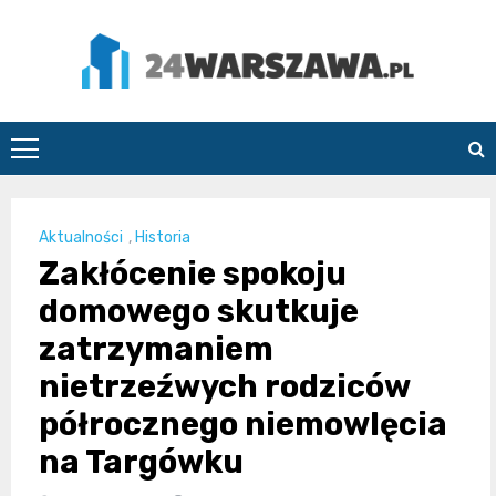
Skip
to
content
24Warszawa.pl
Aktualności
,
Historia
Zakłócenie spokoju
domowego skutkuje
zatrzymaniem
nietrzeźwych rodziców
półrocznego niemowlęcia
na Targówku