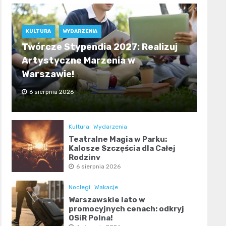
KULTURA
WYDARZENIA
Twórcze Stypendia 2027: Realizuj
Artystyczne Marzenia w
Warszawie!
6 sierpnia 2026
Kultura
Wydarzenia
Teatralne Magia w Parku:
Kalosze Szczęścia dla Całej
Rodziny
6 sierpnia 2026
Noclegi
Wakacje
Warszawskie lato w
promocyjnych cenach: odkryj
OSiR Polna!