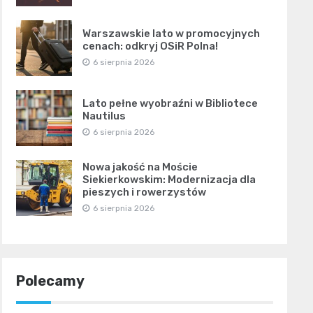
Warszawskie lato w promocyjnych
cenach: odkryj OSiR Polna!
6 sierpnia 2026
Lato pełne wyobraźni w Bibliotece
Nautilus
6 sierpnia 2026
Nowa jakość na Moście
Siekierkowskim: Modernizacja dla
pieszych i rowerzystów
6 sierpnia 2026
Polecamy