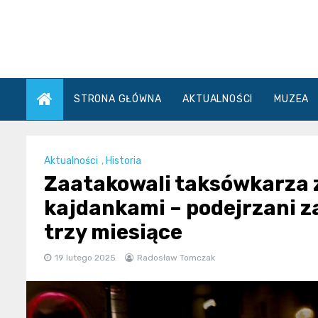
Skip
to
content
STRONA GŁÓWNA
AKTUALNOŚCI
MUZEA
Aktualności
,
Historia
Zaatakowali taksówkarza 
kajdankami – podejrzani z
trzy miesiące
19 lutego 2025
Radosław Tomczak