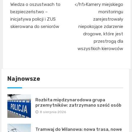
Nawigacja
Wiedza o oszustwach to
</h1>Kamery miejskiego
wpisu
bezpieczeństwo –
monitoringu
inicjatywa policji i ZUS
zarejestrowały
skierowana do seniorów
niepokojące zdarzenie
drogowe, które jest
przestrogą dla
wszystkich kierowców
Najnowsze
Rozbita międzynarodowa grupa
przemytników: zatrzymano sześć osób
8 sierpnia 2026
Tramwaj do Wilanowa: nowa trasa, nowe