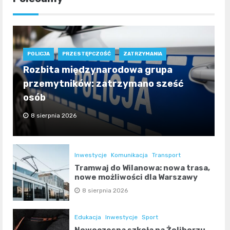
POLICJA
PRZESTĘPCZOŚĆ
ZATRZYMANIA
Rozbita międzynarodowa grupa
przemytników: zatrzymano sześć
osób
8 sierpnia 2026
Inwestycje
Komunikacja
Transport
Tramwaj do Wilanowa: nowa trasa,
nowe możliwości dla Warszawy
8 sierpnia 2026
Edukacja
Inwestycje
Sport
Nowoczesna szkoła na Żoliborzu