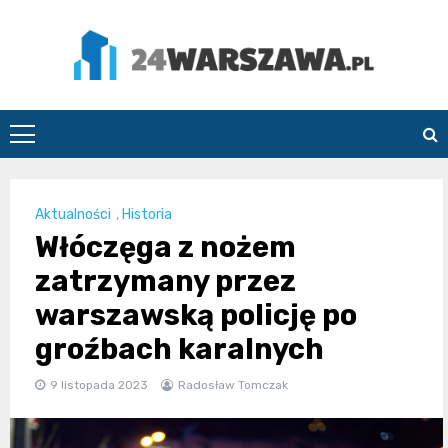
Skip
to
content
24Warszawa.pl
Aktualności
,
Historia
Włóczęga z nożem
zatrzymany przez
warszawską policję po
groźbach karalnych
9 listopada 2023
Radosław Tomczak