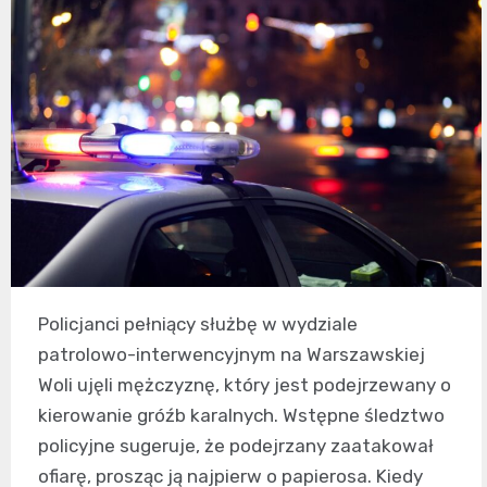
Policjanci pełniący służbę w wydziale
patrolowo-interwencyjnym na Warszawskiej
Woli ujęli mężczyznę, który jest podejrzewany o
kierowanie gróźb karalnych. Wstępne śledztwo
policyjne sugeruje, że podejrzany zaatakował
ofiarę, prosząc ją najpierw o papierosa. Kiedy