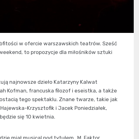
fitości w ofercie warszawskich teatrów. Sześć
 weekend, to propozycje dla miłośników sztuki
tują najnowsze dzieło Katarzyny Kalwat
 Kofman, francuska filozof i eseistka, a także
ostacią tego spektaklu. Znane twarze, takie jak
ajewska-Krzysztofik i Jacek Poniedziałek,
ędzie się 10 kwietnia.
dzie miał musical pod tytułem „M. Faktor.