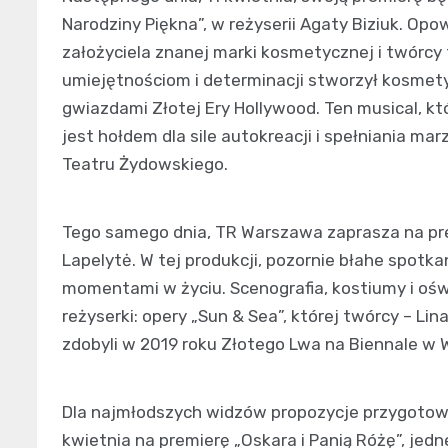
Narodziny Piękna”, w reżyserii Agaty Biziuk. Opo
założyciela znanej marki kosmetycznej i twórcy
umiejętnościom i determinacji stworzył kosmet
gwiazdami Złotej Ery Hollywood. Ten musical, k
jest hołdem dla sile autokreacji i spełniania ma
Teatru Żydowskiego.
Tego samego dnia, TR Warszawa zaprasza na pre
Lapelytė. W tej produkcji, pozornie błahe spotk
momentami w życiu. Scenografia, kostiumy i ośw
reżyserki: opery „Sun & Sea”, której twórcy – Lin
zdobyli w 2019 roku Złotego Lwa na Biennale w 
Dla najmłodszych widzów propozycje przygotował
kwietnia na premierę „Oskara i Panią Różę”, jed