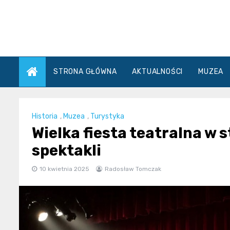
Skip
to
content
STRONA GŁÓWNA
AKTUALNOŚCI
MUZEA
Historia
,
Muzea
,
Turystyka
Wielka fiesta teatralna w 
spektakli
10 kwietnia 2025
Radosław Tomczak