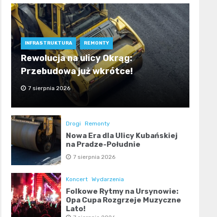
INFRASTRUKTURA
REMONTY
Rewolucja na ulicy Okrąg:
Przebudowa już wkrótce!
7 sierpnia 2026
Drogi
Remonty
Nowa Era dla Ulicy Kubańskiej
na Pradze-Południe
7 sierpnia 2026
Koncert
Wydarzenia
Folkowe Rytmy na Ursynowie:
Opa Cupa Rozgrzeje Muzyczne
Lato!