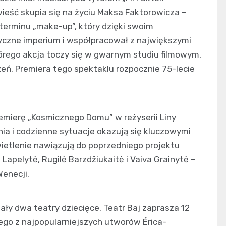
wieść skupia się na życiu Maksa Faktorowicza –
 terminu „make-up”, który dzięki swoim
yczne imperium i współpracował z największymi
tórego akcja toczy się w gwarnym studiu filmowym,
rzeń. Premiera tego spektaklu rozpocznie 75-lecie
mierę „Kosmicznego Domu” w reżyserii Liny
ania i codzienne sytuacje okazują się kluczowymi
ietlenie nawiązują do poprzedniego projektu
a Lapelytė, Rugilė Barzdžiukaitė i Vaiva Grainytė –
Wenecji.
y dwa teatry dziecięce. Teatr Baj zaprasza 12
nego z najpopularniejszych utworów Érica-