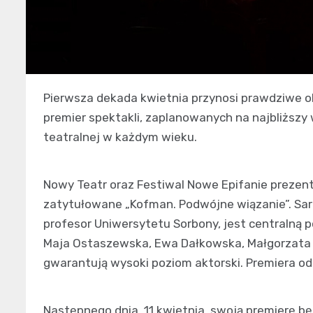
Pierwsza dekada kwietnia przynosi prawdziwe ob
premier spektakli, zaplanowanych na najbliższy
teatralnej w każdym wieku.
Nowy Teatr oraz Festiwal Nowe Epifanie prezen
zatytułowane „Kofman. Podwójne wiązanie”. Sarah
profesor Uniwersytetu Sorbony, jest centralną p
Maja Ostaszewska, Ewa Dałkowska, Małgorzata H
gwarantują wysoki poziom aktorski. Premiera odb
Następnego dnia, 11 kwietnia, swoją premierę bę