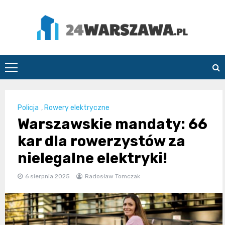
Skip
to
content
24Warszawa.pl
Policja
,
Rowery elektryczne
Warszawskie mandaty: 66
kar dla rowerzystów za
nielegalne elektryki!
6 sierpnia 2025
Radosław Tomczak