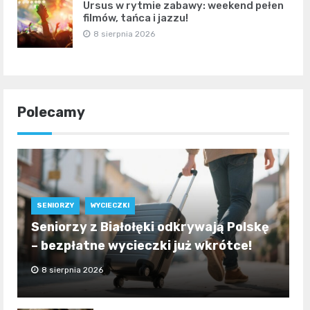
Ursus w rytmie zabawy: weekend pełen
filmów, tańca i jazzu!
8 sierpnia 2026
Polecamy
SENIORZY
WYCIECZKI
Seniorzy z Białołęki odkrywają Polskę
– bezpłatne wycieczki już wkrótce!
8 sierpnia 2026