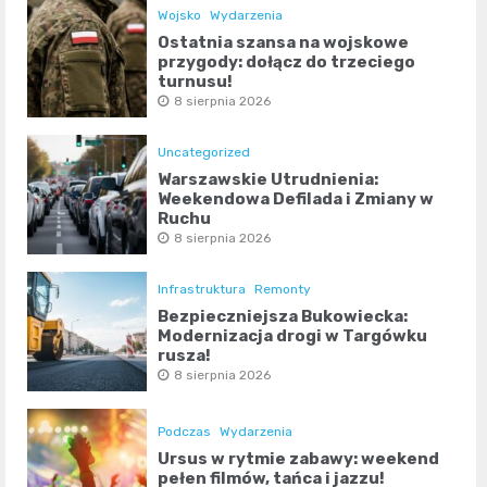
Wojsko
Wydarzenia
Ostatnia szansa na wojskowe
przygody: dołącz do trzeciego
turnusu!
8 sierpnia 2026
Uncategorized
Warszawskie Utrudnienia:
Weekendowa Defilada i Zmiany w
Ruchu
8 sierpnia 2026
Infrastruktura
Remonty
Bezpieczniejsza Bukowiecka:
Modernizacja drogi w Targówku
rusza!
8 sierpnia 2026
Podczas
Wydarzenia
Ursus w rytmie zabawy: weekend
pełen filmów, tańca i jazzu!