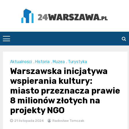
Skip
to
content
24Warszawa.pl
Aktualności
,
Historia
,
Muzea
,
Turystyka
Warszawska inicjatywa
wspierania kultury:
miasto przeznacza prawie
8 milionów złotych na
projekty NGO
21 listopada 2024
Radosław Tomczak