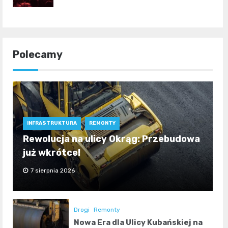
Polecamy
INFRASTRUKTURA
REMONTY
Rewolucja na ulicy Okrąg: Przebudowa
już wkrótce!
7 sierpnia 2026
Drogi
Remonty
Nowa Era dla Ulicy Kubańskiej na