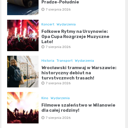
Pradze-Południe
7 sierpnia 2026
Koncert
Wydarzenia
Folkowe Rytmy na Ursynowie:
Opa Cupa Rozgrzeje Muzyczne
Lato!
7 sierpnia 2026
Historia
Transport
Wydarzenia
Wrocławski tramwaj w Warszawie:
historyczny debiut na
turystycznych trasach!
7 sierpnia 2026
Kino
Wydarzenia
Filmowe szaleństwo w Wilanowie
dla całej rodziny!
7 sierpnia 2026