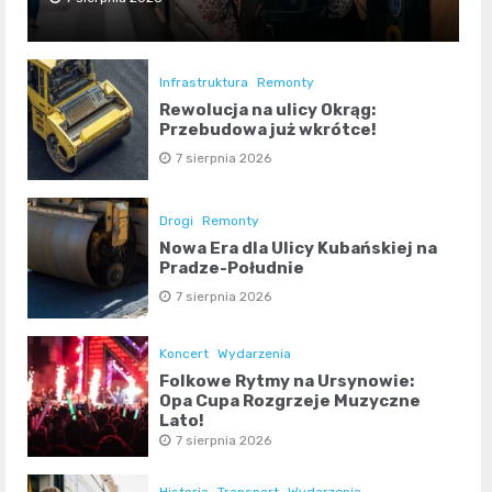
Infrastruktura
Remonty
Rewolucja na ulicy Okrąg:
Przebudowa już wkrótce!
7 sierpnia 2026
Drogi
Remonty
Nowa Era dla Ulicy Kubańskiej na
Pradze-Południe
7 sierpnia 2026
Koncert
Wydarzenia
Folkowe Rytmy na Ursynowie:
Opa Cupa Rozgrzeje Muzyczne
Lato!
7 sierpnia 2026
Historia
Transport
Wydarzenia