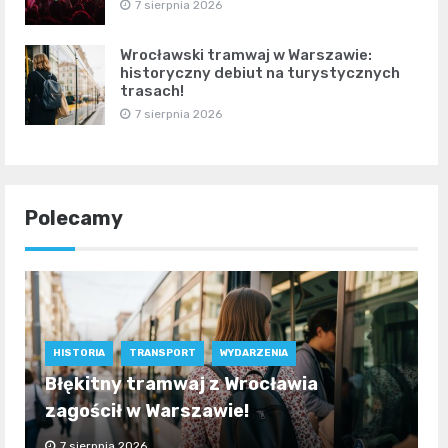
7 sierpnia 2026
Wrocławski tramwaj w Warszawie:
historyczny debiut na turystycznych
trasach!
7 sierpnia 2026
Polecamy
HISTORIA
TRANSPORT
WYDARZENIA
Błękitny tramwaj z Wrocławia
zagościł w Warszawie!
7 sierpnia 2026