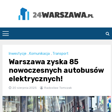
Skip
to
content
24Warszawa.pl
Inwestycje
,
Komunikacja
,
Transport
Warszawa zyska 85
nowoczesnych autobusów
elektrycznych!
20 sierpnia 2025
Radosław Tomczak