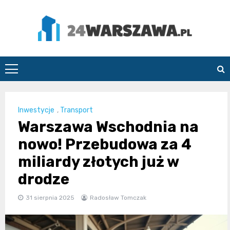
Skip
to
content
24Warszawa.pl
Inwestycje
,
Transport
Warszawa Wschodnia na
nowo! Przebudowa za 4
miliardy złotych już w
drodze
31 sierpnia 2025
Radosław Tomczak