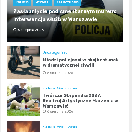
POLICJA
WYPADKI
ZATRZYMANIA
Zasłabnięcie pod cmentarnym murem:
interwencja służb w Warszawie
6 sierpnia 2026
Uncategorized
Młodzi policjanci w akcji: ratunek
w dramatycznej chwili
6 sierpnia 2026
Kultura
Wydarzenia
Twórcze Stypendia 2027:
Realizuj Artystyczne Marzenia w
Warszawie!
6 sierpnia 2026
Kultura
Wydarzenia