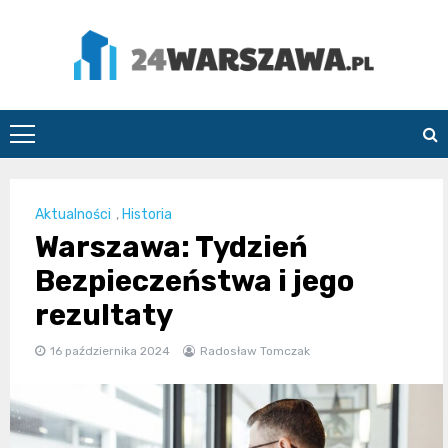
Skip
to
content
24Warszawa.pl
Aktualności
,
Historia
Warszawa: Tydzień
Bezpieczeństwa i jego
rezultaty
16 października 2024
Radosław Tomczak