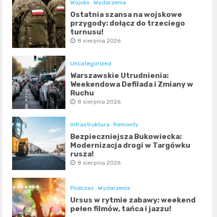
Wojsko
Wydarzenia
Ostatnia szansa na wojskowe
przygody: dołącz do trzeciego
turnusu!
8 sierpnia 2026
Uncategorized
Warszawskie Utrudnienia:
Weekendowa Defilada i Zmiany w
Ruchu
8 sierpnia 2026
Infrastruktura
Remonty
Bezpieczniejsza Bukowiecka:
Modernizacja drogi w Targówku
rusza!
8 sierpnia 2026
Podczas
Wydarzenia
Ursus w rytmie zabawy: weekend
pełen filmów, tańca i jazzu!