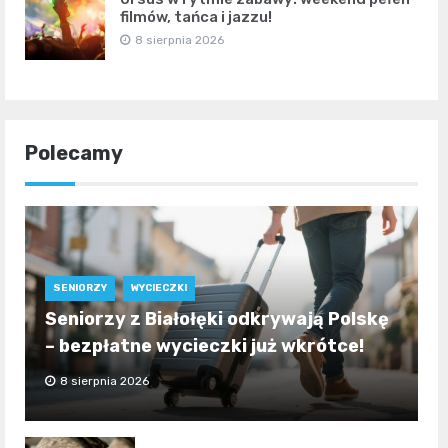
filmów, tańca i jazzu!
8 sierpnia 2026
Polecamy
SENIORZY
WYCIECZKI
Seniorzy z Białołęki odkrywają Polskę
– bezpłatne wycieczki już wkrótce!
8 sierpnia 2026