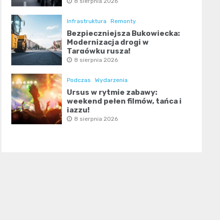
8 sierpnia 2026
Infrastruktura
Remonty
Bezpieczniejsza Bukowiecka:
Modernizacja drogi w
Targówku rusza!
8 sierpnia 2026
Podczas
Wydarzenia
Ursus w rytmie zabawy:
weekend pełen filmów, tańca i
jazzu!
8 sierpnia 2026