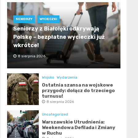
SENIORZY
WYCIECZKI
Seniorzy z Białołęki odkrywają
Polskę – bezpłatne wycieczki już
wkrótce!
8 sierpnia 2026
Wojsko
Wydarzenia
Ostatnia szansa na wojskowe
przygody: dołącz do trzeciego
turnusu!
8 sierpnia 2026
Uncategorized
Warszawskie Utrudnienia:
Weekendowa Defilada i Zmiany
w Ruchu