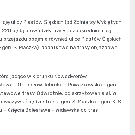
cję ulicy Piastów Śląskich (od Żołnierzy Wyklętych
 i 220 będą prowadziły trasy bezpośrednio ulicą
u przejazdu obejmie również ulice Piastów Śląskich
– gen. S. Maczka), dodatkowo na trasy objazdowe
 które jadące w kierunku Nowodworów i
esława – Obrońców Tobruku – Powązkowska – gen.
dstawowe trasy. Odwrotnie, od skrzyżowania al. W.
obowiązywać będzie trasa: gen. S. Maczka – gen. K. S.
– Księcia Bolesława – Widawska do tras