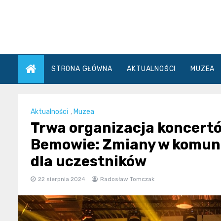
Skip
to
content
STRONA GŁÓWNA
AKTUALNOŚCI
MUZEA
Aktualności
,
Muzea
Trwa organizacja koncert
Bemowie: Zmiany w komunik
dla uczestników
22 sierpnia 2024
Radosław Tomczak