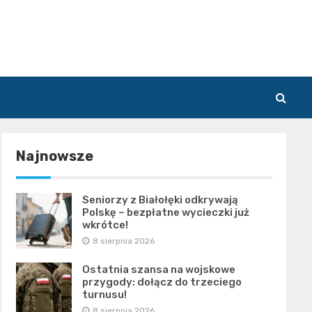
Najnowsze
Seniorzy z Białołęki odkrywają
Polskę – bezpłatne wycieczki już
wkrótce!
8 sierpnia 2026
Ostatnia szansa na wojskowe
przygody: dołącz do trzeciego
turnusu!
8 sierpnia 2026