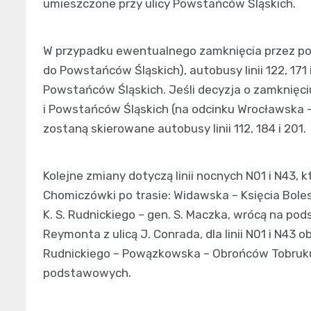
umieszczone przy ulicy Powstańców Śląskich.
W przypadku ewentualnego zamknięcia przez poli
do Powstańców Śląskich), autobusy linii 122, 171
Powstańców Śląskich. Jeśli decyzja o zamknięci
i Powstańców Śląskich (na odcinku Wrocławska 
zostaną skierowane autobusy linii 112, 184 i 201.
Kolejne zmiany dotyczą linii nocnych N01 i N43,
Chomiczówki po trasie: Widawska – Księcia Bol
K. S. Rudnickiego – gen. S. Maczka, wrócą na po
Reymonta z ulicą J. Conrada, dla linii N01 i N43 
Rudnickiego – Powązkowska – Obrońców Tobruku 
podstawowych.