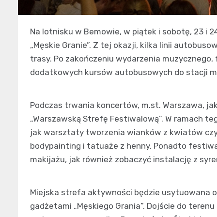
Na lotnisku w Bemowie, w piątek i sobotę, 23 i 2
„Męskie Granie”. Z tej okazji, kilka linii auto
trasy. Po zakończeniu wydarzenia muzycznego, f
dodatkowych kursów autobusowych do stacji m
Podczas trwania koncertów, m.st. Warszawa, ja
„Warszawską Strefę Festiwalową”. W ramach tego
jak warsztaty tworzenia wianków z kwiatów czy
bodypainting i tatuaże z henny. Ponadto festiwa
makijażu, jak również zobaczyć instalację z syr
Miejska strefa aktywności będzie usytuowana ob
gadżetami „Męskiego Grania”. Dojście do terenu