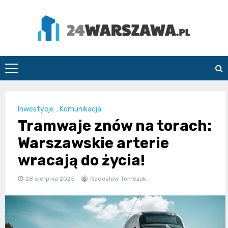
Skip
to
content
24Warszawa.pl
Inwestycje
,
Komunikacja
Tramwaje znów na torach:
Warszawskie arterie
wracają do życia!
28 sierpnia 2025
Radosław Tomczak