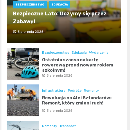
BEZPIECZEŃSTWO
EDUKACJA
Bezpieczne Lato: Uczymy się przez
Zabawę!
5 sierpnia 2026
Bezpieczeństwo
Edukacja
Wydarzenia
Ostatnia szansa na kartę
rowerową przed nowym rokiem
szkolnym!
5 sierpnia 2026
Infrastruktura
Podróże
Remonty
Rewolucja na Alei Sztandarów:
Remont, który zmieni ruch!
5 sierpnia 2026
Remonty
Transport