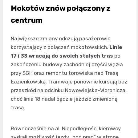
Mokotów znów połączony z
centrum
Największe zmiany odczują pasażerowie
korzystający z połączeń mokotowskich.
Linie
17 i 33 wracają do swoich stałych tras
po
zakończeniu budowy zachodniej części węzła
przy SGH oraz remontu torowiska nad Trasą
Łazienkowską. Tramwaje ponownie kursują bez
przeszkód na odcinku Nowowiejska-Woronicza,
choć linia 18 nadal będzie jeździć zmienioną
trasą.
Równocześnie na al. Niepodległości kierowcy
zyskali możliwość jazdy „pod prąd” w stronę