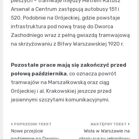
pieszych – tramwaje między Metrem Ratusz
Arsenał a Centrum zastępują autobusy 151 i
520. Podobnie na Grójeckiej, gdzie powstaje
infrastruktura pod nową trasę do Dworca
Zachodniego wraz z pełną gwiazdą tramwajową
na skrzyżowaniu z Bitwy Warszawskiej 1920 r.
Pozostałe prace mają się zakończyć przed
połową października
, co oznacza powrót
tramwajów na Marszałkowską oraz ciąg
Grójeckiej i al. Krakowskiej jeszcze przed
jesiennymi szczytami komunikacyjnymi.
Nawigacja
Nowe przejście
Wisła w Warszawie na
wpisu
podziemne na Dworcu
skraju suszy: rekordowy