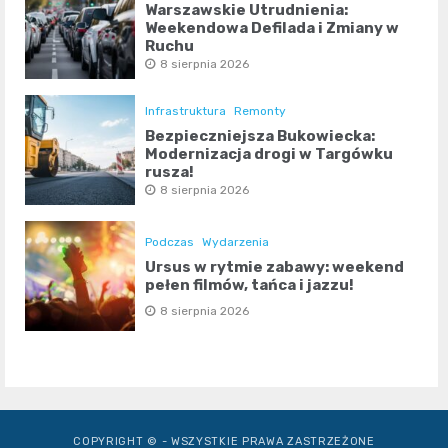
Warszawskie Utrudnienia:
Weekendowa Defilada i Zmiany w
Ruchu
8 sierpnia 2026
Infrastruktura
Remonty
Bezpieczniejsza Bukowiecka:
Modernizacja drogi w Targówku
rusza!
8 sierpnia 2026
Podczas
Wydarzenia
Ursus w rytmie zabawy: weekend
pełen filmów, tańca i jazzu!
8 sierpnia 2026
COPYRIGHT © - WSZYSTKIE PRAWA ZASTRZEŻONE