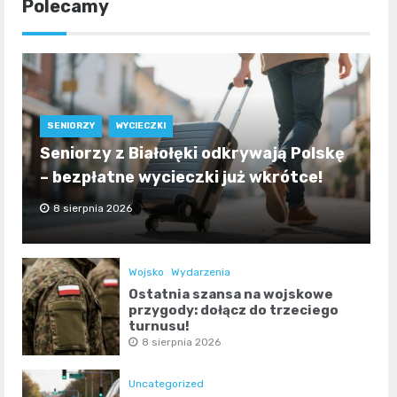
Polecamy
SENIORZY
WYCIECZKI
Seniorzy z Białołęki odkrywają Polskę
– bezpłatne wycieczki już wkrótce!
8 sierpnia 2026
Wojsko
Wydarzenia
Ostatnia szansa na wojskowe
przygody: dołącz do trzeciego
turnusu!
8 sierpnia 2026
Uncategorized