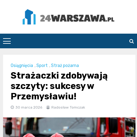
Skip
to
content
24Warszawa.pl
Osiągnięcia
,
Sport
,
Straż pożarna
Strażaczki zdobywają
szczyty: sukcesy w
Przemysławiu!
30 marca 2026
Radosław Tomczak