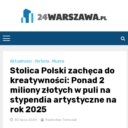
Skip
to
content
24Warszawa.pl
Aktualności
,
Historia
,
Muzea
Stolica Polski zachęca do
kreatywności: Ponad 2
miliony złotych w puli na
stypendia artystyczne na
rok 2025
30 lipca 2024
Radosław Tomczak