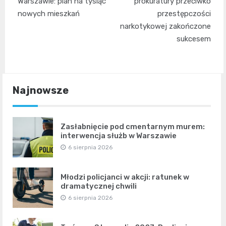
Warszawie: plan na tysiąc
prokuratury przeciwko
nowych mieszkań
przestępczości
narkotykowej zakończone
sukcesem
Najnowsze
Zasłabnięcie pod cmentarnym murem:
interwencja służb w Warszawie
6 sierpnia 2026
Młodzi policjanci w akcji: ratunek w
dramatycznej chwili
6 sierpnia 2026