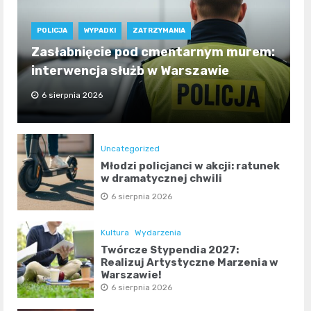
POLICJA
WYPADKI
ZATRZYMANIA
Zasłabnięcie pod cmentarnym murem:
interwencja służb w Warszawie
6 sierpnia 2026
Uncategorized
Młodzi policjanci w akcji: ratunek
w dramatycznej chwili
6 sierpnia 2026
Kultura
Wydarzenia
Twórcze Stypendia 2027:
Realizuj Artystyczne Marzenia w
Warszawie!
6 sierpnia 2026