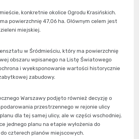
ieście, konkretnie okolice Ogrodu Krasińskich.
i ma powierzchnię 47,06 ha. Głównym celem jest
ieleni miejskiej.
iensztatu w Śródmieściu, który ma powierzchnię
orowej obszaru wpisanego na Listę Światowego
ochrona i wyeksponowanie wartości historycznie
 zabytkowej zabudowy.
łecznego Warszawy podjęto również decyzję o
podarowania przestrzennego w rejonie ulicy
lanu dla tej samej ulicy, ale w części wschodniej.
ce jednego planu na etapie wyłożenia do
i do czterech planów miejscowych.