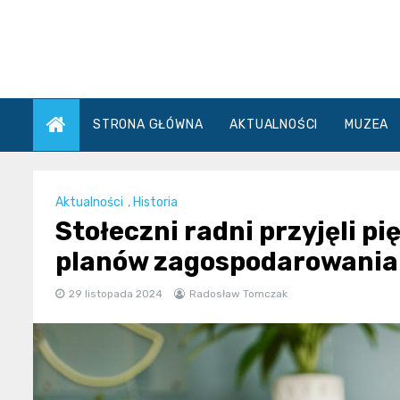
Skip
to
content
STRONA GŁÓWNA
AKTUALNOŚCI
MUZEA
Aktualności
,
Historia
Stołeczni radni przyjęli 
planów zagospodarowania
29 listopada 2024
Radosław Tomczak