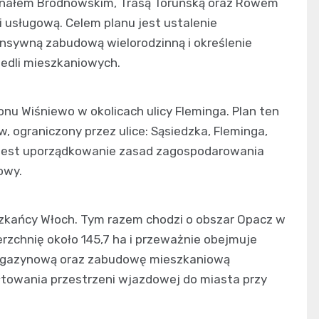
Kanałem Bródnowskim, Trasą Toruńską oraz Rowem
 usługową. Celem planu jest ustalenie
ensywną zabudową wielorodzinną i określenie
edli mieszkaniowych.
jonu Wiśniewo w okolicach ulicy Fleminga. Plan ten
, ograniczony przez ulice: Sąsiedzka, Fleminga,
 jest uporządkowanie zasad zagospodarowania
owy.
szkańcy Włoch. Tym razem chodzi o obszar Opacz w
erzchnię około 145,7 ha i przeważnie obejmuje
magazynową oraz zabudowę mieszkaniową
ałtowania przestrzeni wjazdowej do miasta przy