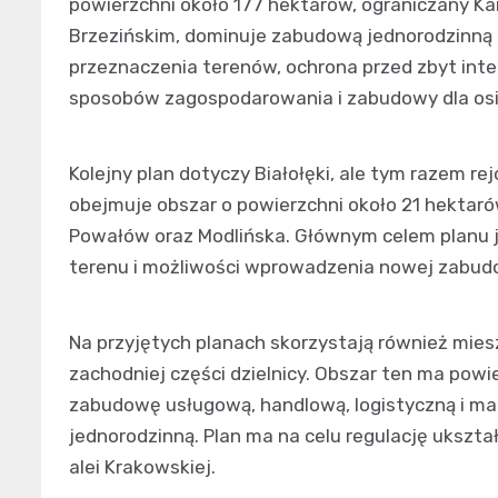
powierzchni około 177 hektarów, ograniczany 
Brzezińskim, dominuje zabudową jednorodzinną i
przeznaczenia terenów, ochrona przed zbyt int
sposobów zagospodarowania i zabudowy dla osi
Kolejny plan dotyczy Białołęki, ale tym razem re
obejmuje obszar o powierzchni około 21 hektarów
Powałów oraz Modlińska. Głównym celem planu
terenu i możliwości wprowadzenia nowej zabud
Na przyjętych planach skorzystają również mie
zachodniej części dzielnicy. Obszar ten ma powi
zabudowę usługową, handlową, logistyczną i 
jednorodzinną. Plan ma na celu regulację ukszt
alei Krakowskiej.