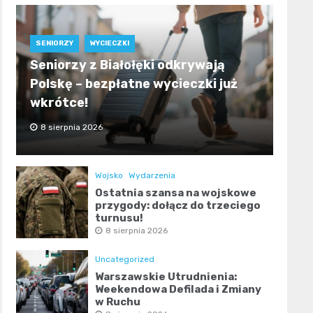
SENIORZY
WYCIECZKI
Seniorzy z Białołęki odkrywają
Polskę – bezpłatne wycieczki już
wkrótce!
8 sierpnia 2026
Wojsko
Wydarzenia
Ostatnia szansa na wojskowe
przygody: dołącz do trzeciego
turnusu!
8 sierpnia 2026
Uncategorized
Warszawskie Utrudnienia:
Weekendowa Defilada i Zmiany
w Ruchu