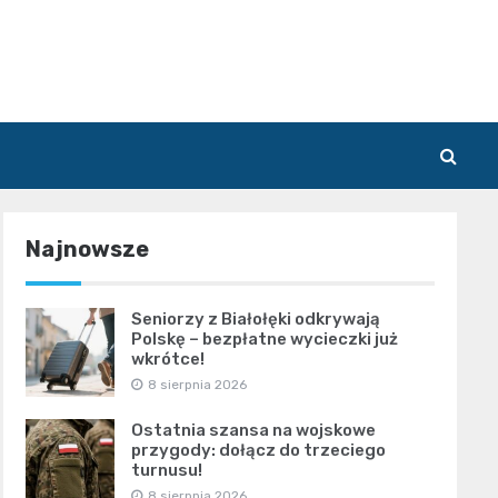
Najnowsze
Seniorzy z Białołęki odkrywają
Polskę – bezpłatne wycieczki już
wkrótce!
8 sierpnia 2026
Ostatnia szansa na wojskowe
przygody: dołącz do trzeciego
turnusu!
8 sierpnia 2026