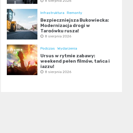
8 sierpnia 2026
Infrastruktura
Remonty
Bezpieczniejsza Bukowiecka:
Modernizacja drogi w
Targówku rusza!
8 sierpnia 2026
Podczas
Wydarzenia
Ursus w rytmie zabawy:
weekend pełen filmów, tańca i
jazzu!
8 sierpnia 2026