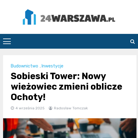
Skip
to
content
24Warszawa.pl
Budownictwo
,
Inwestycje
Sobieski Tower: Nowy
wieżowiec zmieni oblicze
Ochoty!
4 września 2025
Radosław Tomczak