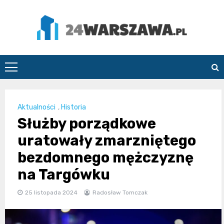
Skip
to
content
24Warszawa.pl
Aktualności
,
Historia
Służby porządkowe
uratowały zmarzniętego
bezdomnego mężczyznę
na Targówku
25 listopada 2024
Radosław Tomczak