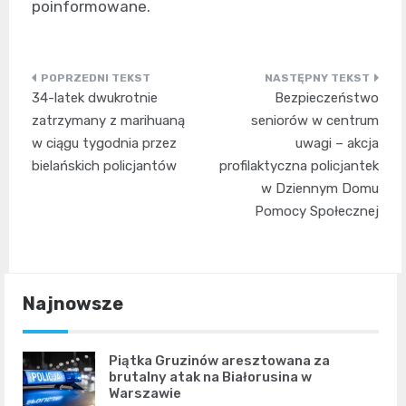
poinformowane.
Nawigacja
34-latek dwukrotnie
Bezpieczeństwo
wpisu
zatrzymany z marihuaną
seniorów w centrum
w ciągu tygodnia przez
uwagi – akcja
bielańskich policjantów
profilaktyczna policjantek
w Dziennym Domu
Pomocy Społecznej
Najnowsze
Piątka Gruzinów aresztowana za
brutalny atak na Białorusina w
Warszawie