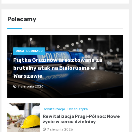
Polecamy
UNCATEGORIZED
Piątka Gruzinów aresztowana za
brutalny atak na Białorusina w
Warszawie
7 sierpnia 2026
Rewitalizacja
Urbanistyka
Rewitalizacja Pragi-Północ: Nowe
życie w sercu dzielnicy
7 sierpnia 2026